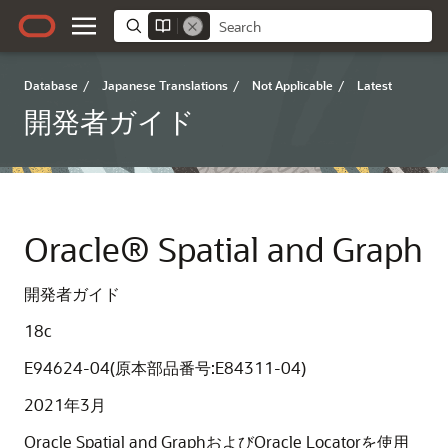
Database
/
Japanese Translations
/
Not Applicable
/
Latest
開発者ガイド
Oracle® Spatial and Graph
開発者ガイド
18c
E94624-04(原本部品番号:E84311-04)
2021年3月
Oracle Spatial and GraphおよびOracle Locatorを使用