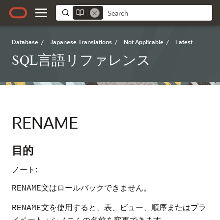
Database
/
Japanese Translations
/
Not Applicable
/
Latest
SQL言語リファレンス
RENAME
目的
ノート:
文はロールバックできません。
RENAME
文を使用すると、表、ビュー、順序またはプラ
RENAME
イベート・シノニムの名前を変更できます。