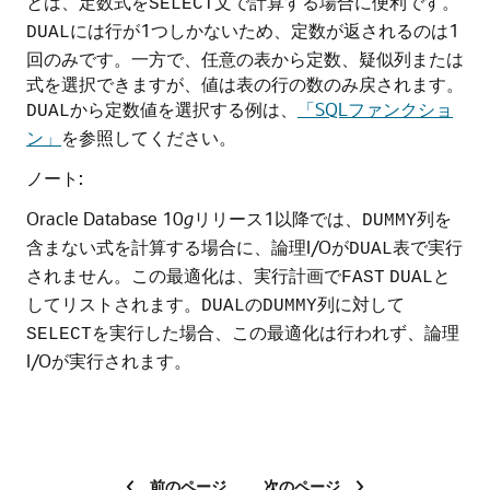
とは、定数式を
文で計算する場合に便利です。
SELECT
には行が1つしかないため、定数が返されるのは1
DUAL
回のみです。一方で、任意の表から定数、疑似列または
式を選択できますが、値は表の行の数のみ戻されます。
から定数値を選択する例は、
「SQLファンクショ
DUAL
ン」
を参照してください。
ノート:
Oracle Database 10
g
リリース1以降では、
列を
DUMMY
含まない式を計算する場合に、論理I/Oが
表で実行
DUAL
されません。この最適化は、実行計画で
と
FAST
DUAL
してリストされます。
の
列に対して
DUAL
DUMMY
を実行した場合、この最適化は行われず、論理
SELECT
I/Oが実行されます。
前のページ
次のページ