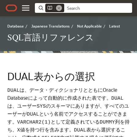
Database
/
Japanese Translations
/
Not Applicable
/
Latest
SQL言語リファレンス
DUAL表からの選択
は、データ・ディクショナリとともにOracle
DUAL
Databaseによって自動的に作成された表です。
DUAL
は、ユーザー
のスキーマにありますが、すべてのユ
SYS
ーザーが
という名前でアクセスすることができま
DUAL
す。
として定義されている
列を持
VARCHAR2(1)
DUMMY
ち、
値を持つ行を含みます。
表から選択するこ
X
DUAL