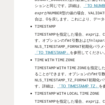
BINARY_DOUBLE
ションと同じです。詳細は、
「TO_NUM
が
型の値の場合、
expr
NUMBER
VALIDAT
合は、0を戻します。これにより、デー
TIMESTAMP
を指定した場合、
は、
TIMESTAMP
expr
C
す。オプションの
引数および
fmt
nlspar
初期化パラメ
NLS_TIMESTAMP_FORMAT
「TO_TIMESTAMP」
を参照してください
TIME
WITH
TIME
ZONE
を指定し
TIMESTAMP
WITH
TIME
ZONE
ることができます。オプションの
引
fmt
初期化パ
NLS_TIMESTAMP_TZ_FORMAT
す。詳細は、
「TO_TIMESTAMP_TZ」
を
TIMESTAMP
WITH
LOCAL
TIME
ZONE
を指定した場合、
は、
TIMESTAMP
expr
C