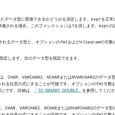
れたデータ型に変換できるかどうかを決定します。
を正常
expr
と評価される場合、このファンクションは1を戻します。
の
expr
されるデータ型と、オプションの
および
の引数
fmt
nlsparam
指定します。次のデータ型を指定できます。
は、
、
、
または
のデータ
CHAR
VARCHAR2
NCHAR
NVARCHAR2
される任意の式にすることが可能です。オプションの
引数
fmt
同じです。詳細は、
「TO_BINARY_DOUBLE」
を参照してくださ
は、
、
、
または
のデータ型
CHAR
VARCHAR2
NCHAR
NVARCHAR2
される任意の式にすることが可能です。オプションの
引数