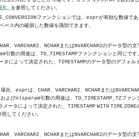
fmt
BER」
を参照してください。
ファンクションでは、
が有効な数値であ
E_CONVERSION
expr
タベース内の破損した数値を識別できます。
、
、
または
のデータ型の文
HAR
VARCHAR2
NCHAR
NVARCHAR2
引数の用途は、
ファンクションと同じです
am
TO_TIMESTAMP
ータによって決定された、
のデータ型のデフォル
TIMESTAMP
。
た場合、
は、
、
、
または
expr
CHAR
VARCHAR2
NCHAR
NVARCHA
数および
引数の用途は、
ファン
nlsparam
TO_TIMESTAMP_TZ
ラメータによって決定された、
TIMESTAMP
WITH
TIME
ZONE
参照してください。
、
、
または
のデータ型の文
HAR
VARCHAR2
NCHAR
NVARCHAR2