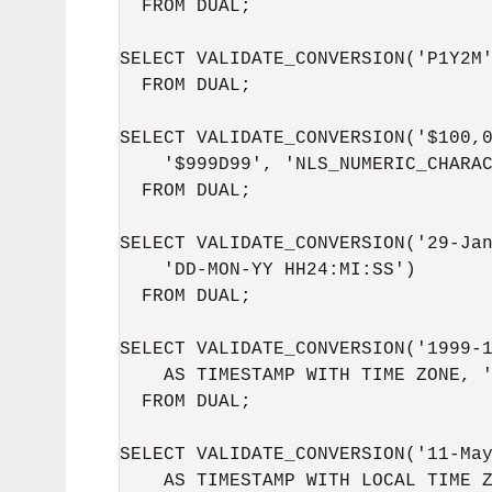
  FROM DUAL;

SELECT VALIDATE_CONVERSION('P1Y2M'
  FROM DUAL;

SELECT VALIDATE_CONVERSION('$100,0
    '$999D99', 'NLS_NUMERIC_CHARAC
  FROM DUAL;

SELECT VALIDATE_CONVERSION('29-Jan
    'DD-MON-YY HH24:MI:SS')

  FROM DUAL;

SELECT VALIDATE_CONVERSION('1999-1
    AS TIMESTAMP WITH TIME ZONE, '
  FROM DUAL;

SELECT VALIDATE_CONVERSION('11-May
    AS TIMESTAMP WITH LOCAL TIME Z