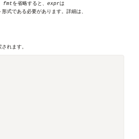
。
を省略すると、
は
fmt
expr
ト形式である必要があります。詳細は、
戻されます。