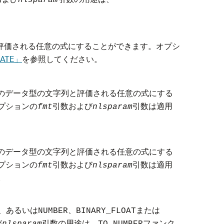
nlsparam
。
評価される任意の式にすることができます。オプシ
ATE」
を参照してください。
のデータ型の文字列と評価される任意の式にする
プションの
引数および
引数は適用
fmt
nlsparam
。
のデータ型の文字列と評価される任意の式にする
プションの
引数および
引数は適用
fmt
nlsparam
。
、あるいは
、
または
NUMBER
BINARY_FLOAT
び
引数の用途は、
ファンク