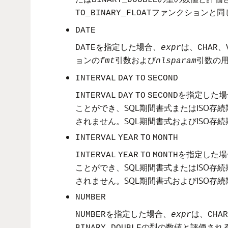
BINARY_DOUBLE
ファンクションと同
TO_BINARY_FLOAT
DATE
を指定した場合、
は、
、
DATE
expr
CHAR
ョンの
引数および
引数の
fmt
nlsparam
INTERVAL
DAY
TO
SECOND
を指定した場
INTERVAL
DAY
TO
SECOND
ことができ、SQL期間書式またはISO
されません。SQL期間書式およびISO存
INTERVAL
YEAR
TO
MONTH
を指定した場
INTERVAL
YEAR
TO
MONTH
ことができ、SQL期間書式またはISO
されません。SQL期間書式およびISO存
NUMBER
を指定した場合、
は、
NUMBER
expr
CHAR
の型の数値と評価され