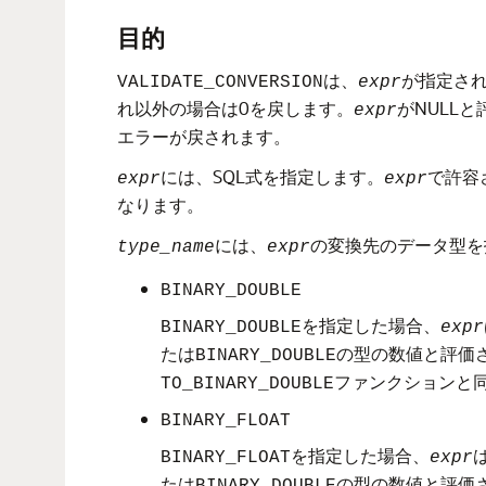
目的
は、
が指定さ
VALIDATE_CONVERSION
expr
れ以外の場合は0を戻します。
がNULL
expr
エラーが戻されます。
には、SQL式を指定します。
で許容
expr
expr
なります。
には、
の変換先のデータ型を
type_name
expr
BINARY_DOUBLE
を指定した場合、
BINARY_DOUBLE
expr
たは
の型の数値と評価
BINARY_DOUBLE
ファンクションと
TO_BINARY_DOUBLE
BINARY_FLOAT
を指定した場合、
BINARY_FLOAT
expr
たは
の型の数値と評価