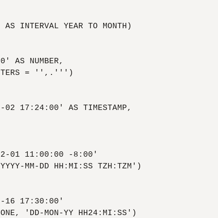
 AS INTERVAL YEAR TO MONTH)

0' AS NUMBER,

TERS = '',.''')

-02 17:24:00' AS TIMESTAMP,

2-01 11:00:00 -8:00'

YYYY-MM-DD HH:MI:SS TZH:TZM')

-16 17:30:00'

ONE, 'DD-MON-YY HH24:MI:SS')
