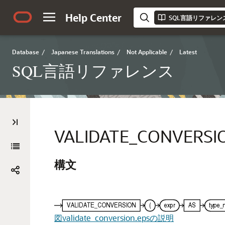
Help Center
SQL言語リファレン
Database
/
Japanese Translations
/
Not Applicable
/
Latest
SQL言語リファレンス
VALIDATE_CONVERSI
構文
図validate_conversion.epsの説明