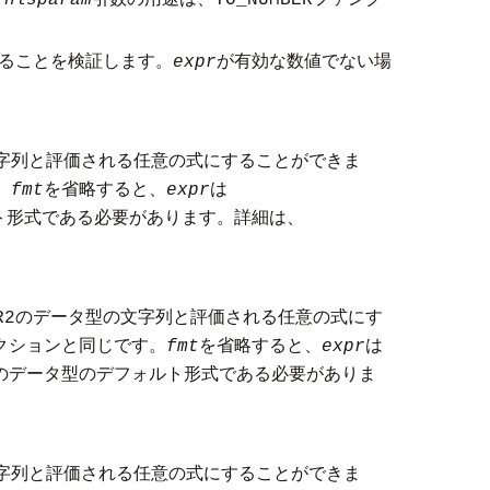
nlsparam
TO_NUMBER
ることを検証します。
が有効な数値でない場
expr
字列と評価される任意の式にすることができま
。
を省略すると、
は
fmt
expr
ト形式である必要があります。詳細は、
のデータ型の文字列と評価される任意の式にす
R2
クションと同じです。
を省略すると、
は
fmt
expr
のデータ型のデフォルト形式である必要がありま
字列と評価される任意の式にすることができま