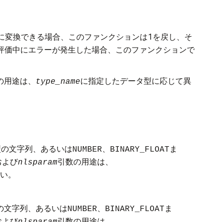
に変換できる場合、このファンクションは1を戻し、そ
評価中にエラーが発生した場合、このファンクションで
の用途は、
に指定したデータ型に応じて異
type_name
型の文字列、あるいは
、
ま
NUMBER
BINARY_FLOAT
および
引数の用途は、
nlsparam
い。
の文字列、あるいは
、
ま
NUMBER
BINARY_FLOAT
および
引数の用途は、