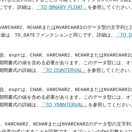
fmt
じです。詳細は、
「TO_BINARY_FLOAT」
を参照してください
、
または
のデータ型の文字列と
VARCHAR2
NCHAR
NVARCHAR2
用途は、
ファンクションと同じです。詳細は、
「TO_D
TO_DATE
合、
は、
、
、
または
expr
CHAR
VARCHAR2
NCHAR
NVARCHAR2
存続期間書式の値を含める必要があります。このデータ型には、オ
続期間書式の詳細は、
「TO_DSINTERVAL」
を参照してください
合、
は、
、
、
または
expr
CHAR
VARCHAR2
NCHAR
NVARCHAR2
存続期間書式の値を含める必要があります。このデータ型には、オ
続期間書式の詳細は、
「TO_YMINTERVAL」
を参照してください
、
、
または
のデータ型の文字列
VARCHAR2
NCHAR
NVARCHAR2
る任意の式にすることが可能です。オプションの
引数およ