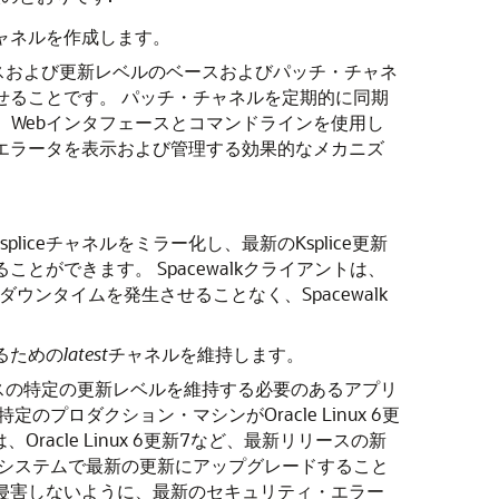
ャネルを作成します。
リリースおよび更新レベルのベースおよびパッチ・チャネ
せることです。
パッチ・チャネルを定期的に同期
lkは、Webインタフェースとコマンドラインを使用し
エラータを表示および管理する効果的なメカニズ
 Kspliceチャネルをミラー化し、最新のKsplice更新
ることができます。
Spacewalkクライアントは、
再起動やダウンタイムを発生させることなく、Spacewalk
るための
latest
チャネルを維持します。
リリースの特定の更新レベルを維持する必要のあるアプリ
定のプロダクション・マシンがOracle Linux 6更
eは、Oracle Linux 6更新7など、最新リリースの新
システムで最新の更新にアップグレードすること
侵害しないように、最新のセキュリティ・エラー