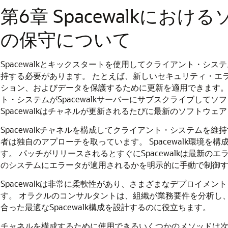
第6章 Spacewalkにお
の保守について
Spacewalkとキックスタートを使用してクライアント・シ
持する必要があります。
たとえば、新しいセキュリティ・エ
ション、およびデータを保護するために更新を適用できます
ト・システムがSpacewalkサーバーにサブスクライブして
Spacewalkはチャネルが更新されるたびに最新のソフトウ
Spacewalkチャネルを構成してクライアント・システムを
者は独自のアプローチを取っています。
Spacewalk環
す。
パッチがリリースされるとすぐにSpacewalkは最新
のシステムにエラータが適用されるかを明示的に手動で制御す
Spacewalkは非常に柔軟性があり、さまざまなデプロイメ
す。
オラクルのコンサルタントは、組織が業務要件を分析し
合った最適なSpacewalk構成を設計するのに役立ちます。
チャネルを構成するために使用できるいくつかのメソッドは次