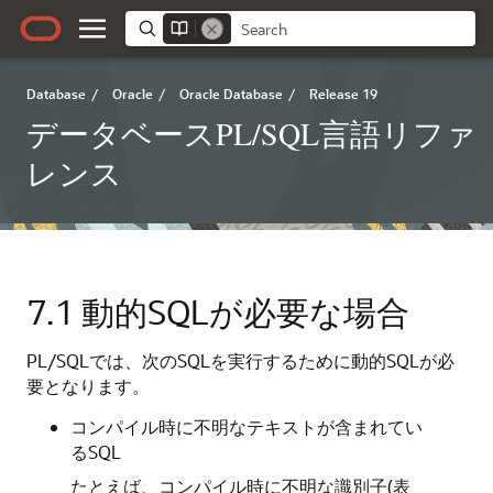
Database
/
Oracle
/
Oracle Database
/
Release 19
データベースPL/SQL言語リファ
レンス
7.1
動的SQLが必要な場合
PL/SQLでは、次のSQLを実行するために動的SQLが必
要となります。
コンパイル時に不明なテキストが含まれてい
るSQL
たとえば、コンパイル時に不明な識別子(表