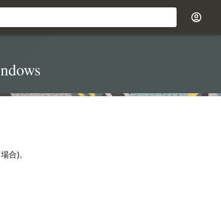
dows
る場合)。