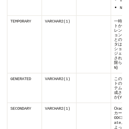
INVA
N/A
一時オ
TEMPORARY
VARCHAR2(1)
トかどう
レント
ョン内
とので
タは、
ション
ジェク
された
限られる
)
N
このオ
GENERATED
VARCHAR2(1)
トの名
テムに
成され
か(
|
)
Y
N
Oracl
SECONDARY
VARCHAR2(1)
カート
ODCIIn
メソ
ate
よって