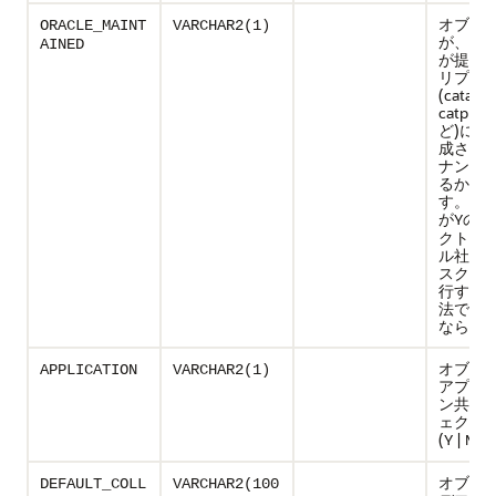
オブジ
ORACLE_MAINT
VARCHAR2(1)
が、オ
AINED
が提供
リプト
(catalo
catproc
ど)によ
成され
ナンス
るかど
す。こ
が
のオ
Y
クトは
ル社が
スクリ
行する
法で変
ならな
オブジ
APPLICATION
VARCHAR2(1)
アプリ
ン共通
ェクト
(
|
)
Y
N
オブジ
DEFAULT_COLL
VARCHAR2(100