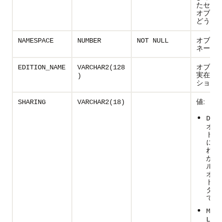
たセカ
オブジ
どうか(
オブジ
NAMESPACE
NUMBER
NOT NULL
ネーム
オブジ
EDITION_NAME
VARCHAR2(128
実在す
)
ション
値:
SHARING
VARCHAR2(18)
DATA
オブ
トが
にリ
れて
か、
ルー
オブ
トへ
タ・
であ
META
LINK