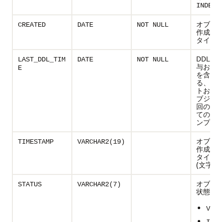
)
INDEX
オブジ
CREATED
DATE
NOT NULL
作成に
タイム
DDL文
LAST_DDL_TIM
DATE
NOT NULL
与およ
E
を含む)
る、オ
トおよ
ブジェ
回の変
てのタ
ンプ
オブジ
TIMESTAMP
VARCHAR2(19)
作成に
タイム
(文字デ
オブジ
STATUS
VARCHAR2(7)
状態:
VALI