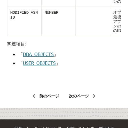
ンのID
オブジ
MODIFIED_VSN
NUMBER
最後に
ID
アプリ
ンのバ
のID
関連項目:
「
DBA_OBJECTS
」
「
USER_OBJECTS
」
前のページ
次のページ