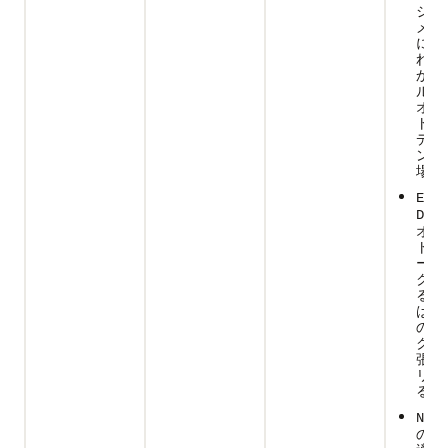
ジェ
メタ
にリ
れて
か、
ルー
オブ
トへ
デー
ンク
場合
EXTE
DATA
オブ
トが
ータ
クさ
るか
はル
のオ
クト
張デ
リン
る場
NONE
のい