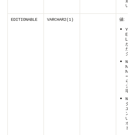
適用
い場
値:
EDITIONABLE
VARCHAR2(1)
-
Y
EDI
LE
が付
たオ
クト
-
N
NON
NAB
ーク
られ
ジェ
場合
NULL
タベ
エデ
ン化
いタ
オブ
トの