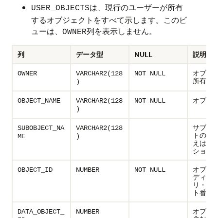
は、現行のユーザーが所有
USER_OBJECTS
するオブジェクトをすべて示します。このビ
ューは、
列を表示しません。
OWNER
列
データ型
NULL
説明
オブジ
OWNER
VARCHAR2(128
NOT NULL
所有者
)
オブジ
OBJECT_NAME
VARCHAR2(128
NOT NULL
)
サブオ
SUBOBJECT_NA
VARCHAR2(128
トの名前
ME
)
えは、
ション)
オブジ
OBJECT_ID
NUMBER
NOT NULL
ディク
リ・オ
ト番号
オブジ
DATA_OBJECT_
NUMBER