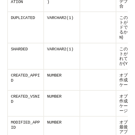
デフォ
ATION
)
合
このオ
DUPLICATED
VARCHAR2(1)
トがこ
ドで重
るかどう
)
N
このオ
SHARDED
VARCHAR2(1)
トがシ
れてい
か(
|
)
Y
N
オブジ
CREATED_APPI
NUMBER
作成し
D
ケーショ
オブジ
CREATED_VSNI
NUMBER
作成し
D
ケーシ
ージョン
オブジ
MODIFIED_APP
NUMBER
最後に
ID
アプリ