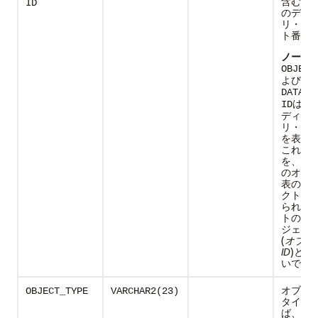
含むセ
ID
のディ
リ・オ
ト番号
ノート:
OBJECT
よび
DATA_O
はデ
ID
ディク
リ・メ
を表示
これら
を、シ
のオブ
表の行
クトに
られる1
トの一
ジェク
(
オブジ
ID
)と混
いでく
オブジ
OBJECT_TYPE
VARCHAR2(23)
タイプ(
ば、
TAB