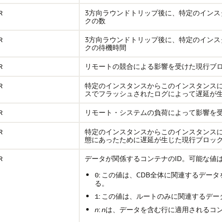
3方向ラウンドトリップ後に、特定のイン
R
クの数
3方向ラウンドトリップ後に、特定のイン
R
クの待機時間
リモートの競合による影響を受けた現行ブ
R
特定のインスタンスからこのインスタンス
R
スでフラッシュされたログによって遅延が
リモート・システムの負荷によって影響を
R
特定のインスタンスからこのインスタンスに
R
態にあったために遅延が生じた現行ブロッ
データが関係するコンテナのID。可能な値
R
: この値は、CDB全体に関連するデー
0
る。
: この値は、ルートのみに関連するデ
1
n
:
n
は、データを含む行に適用されるコン