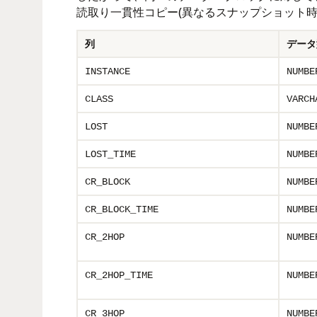
読取り一貫性コピー(異なるスナップショット
列
データ
INSTANCE
NUMBE
CLASS
VARCH
LOST
NUMBE
LOST_TIME
NUMBE
CR_BLOCK
NUMBE
CR_BLOCK_TIME
NUMBE
CR_2HOP
NUMBE
CR_2HOP_TIME
NUMBE
CR_3HOP
NUMBE