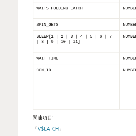
WAITS_HOLDING_LATCH
NUMBE
SPIN_GETS
NUMBE
SLEEP[1 | 2 | 3 | 4 | 5 | 6 | 7
NUMBE
| 8 | 9 | 10 | 11]
WAIT_TIME
NUMBE
CON_ID
NUMBE
関連項目:
「
V$LATCH
」