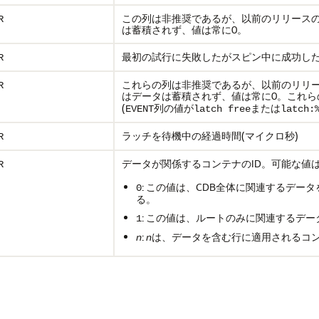
この列は非推奨であるが、以前のリリースのO
R
は蓄積されず、値は常に0。
最初の試行に失敗したがスピン中に成功し
R
これらの列は非推奨であるが、以前のリリース
R
はデータは蓄積されず、値は常に0。これら
(
列の値が
または
EVENT
latch free
latch:
ラッチを待機中の経過時間(マイクロ秒)
R
データが関係するコンテナのID。可能な値
R
: この値は、CDB全体に関連するデー
0
る。
: この値は、ルートのみに関連するデ
1
n
:
n
は、データを含む行に適用されるコン