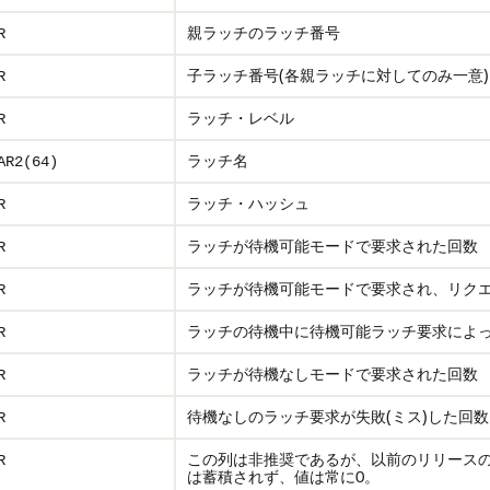
親ラッチのラッチ番号
R
子ラッチ番号(各親ラッチに対してのみ一意)
R
ラッチ・レベル
R
ラッチ名
AR2(64)
ラッチ・ハッシュ
R
ラッチが待機可能モードで要求された回数
R
ラッチが待機可能モードで要求され、リク
R
ラッチの待機中に待機可能ラッチ要求によ
R
ラッチが待機なしモードで要求された回数
R
待機なしのラッチ要求が失敗(ミス)した回数
R
この列は非推奨であるが、以前のリリースのO
R
は蓄積されず、値は常に0。