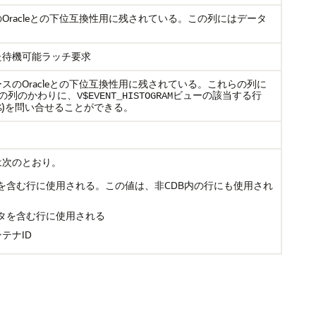
racleとの下位互換性用に残されている。この列にはデータ
た待機可能ラッチ要求
のOracleとの下位互換性用に残されている。これらの列に
の列のかわりに、
ビューの該当する行
V$EVENT_HISTOGRAM
)を問い合せることができる。
%
は次のとおり。
タを含む行に使用される。この値は、非CDB内の行にも使用され
ータを含む行に使用される
テナID