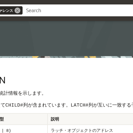
ァレンス
ス
EN
統計情報を示します。
えて
列が含まれています。
列が互いに一致する
CHILD#
LATCH#
型
説明
ラッチ・オブジェクトのアドレス
 | 8)