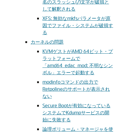
名のスラッシュ(/)文字が破損と
して解釈される
XFS: 無効なmkfsパラメータが原
因でファイル・システムが破損す
る
カーネルの問題
KVMゲストがAMD 64ビット・プ
ラットフォームで
「amd64_edac_mod: 不明なシン
ボル」エラーで起動する
modinfoコマンドの出力で
Retpolineのサポートが表示され
ない
Secure Bootが有効になっている
システムでKdumpサービスの開
始に失敗する
論理ボリューム・マネージャを使