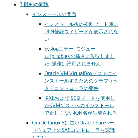
3
既知の問題
インストールの問題
インストール後の初回ブート時に
ULN登録ウィザードが表示されな
い
Syslogエラー: モジュー
ル'ip_tables'の挿入に失敗しまし
た: 操作は許可されません
Oracle VM VirtualBoxゲストにイ
ンストールするためのグラフィッ
ク・コントローラの要件
iPXEおよびiSCSIブートを使用し
たKVMゲストへのインストール
で正しくないIQN名が生成される
Oracle Linux 8は古いOracle Sunハー
ドウェア上のSASコントローラを認識
しない