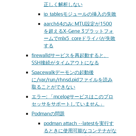
正しく解析しない
ip_tablesモジュールの挿入の失敗
aarch64のみ: MTU設定が1500
を超えるX-Gene 3プラットフォ
ームでmlx5_coreドライバが失敗
する
firewalldサービスを再起動すると、
SSH接続がタイムアウトになる
Spacewalkデーモンの起動後
に/var/run/rhnsd.pidファイルを読み
取ることができない
エラー: 「mcelogサービスはこのプロ
セッサをサポートしていません」
Podmanの問題
podman attach --latestを実行す
るときに使用可能なコンテナがな