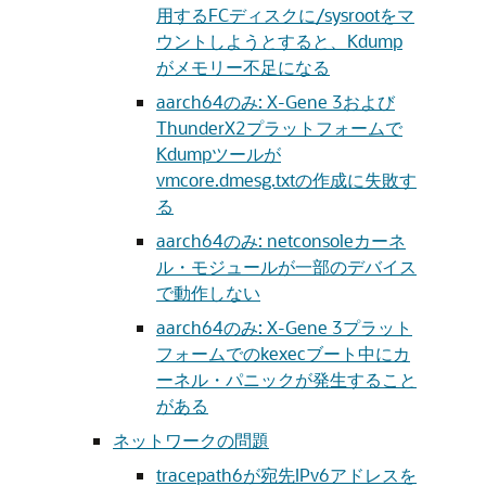
用するFCディスクに/sysrootをマ
ウントしようとすると、Kdump
がメモリー不足になる
aarch64のみ: X-Gene 3および
ThunderX2プラットフォームで
Kdumpツールが
vmcore.dmesg.txtの作成に失敗す
る
aarch64のみ: netconsoleカーネ
ル・モジュールが一部のデバイス
で動作しない
aarch64のみ: X-Gene 3プラット
フォームでのkexecブート中にカ
ーネル・パニックが発生すること
がある
ネットワークの問題
tracepath6が宛先IPv6アドレスを