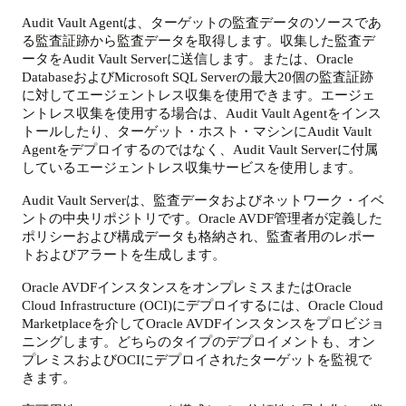
Audit Vault Agentは、ターゲットの監査データのソースであ
る監査証跡から監査データを取得します。収集した監査デ
ータをAudit Vault Serverに送信します。または、Oracle
DatabaseおよびMicrosoft SQL Serverの最大20個の監査証跡
に対してエージェントレス収集を使用できます。エージェ
ントレス収集を使用する場合は、Audit Vault Agentをインス
トールしたり、ターゲット・ホスト・マシンにAudit Vault
Agentをデプロイするのではなく、Audit Vault Serverに付属
しているエージェントレス収集サービスを使用します。
Audit Vault Serverは、監査データおよびネットワーク・イベ
ントの中央リポジトリです。Oracle AVDF管理者が定義した
ポリシーおよび構成データも格納され、監査者用のレポー
トおよびアラートを生成します。
Oracle AVDFインスタンスをオンプレミスまたは
Oracle
Cloud Infrastructure (OCI)
にデプロイするには、Oracle Cloud
Marketplaceを介してOracle AVDFインスタンスをプロビジョ
ニングします。どちらのタイプのデプロイメントも、オン
プレミスおよびOCIに
デプロイされたターゲットを監視で
きます
。