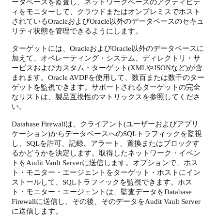
ータベースを監査し、ネットワークベースのアクティビテ
ィをモニターして、クラウドまたはオンプレミスでホスト
されているOracleおよびOracle以外のデータベースのセキュ
リティ状態を管理できるようにします。
ターゲットには、OracleおよびOracle以外のデータベースに
加えて、オペレーティング・システム、ディレクトリ・サ
ービスおよびカスタム・ターゲット(XMLやJSONなど)が含
まれます。Oracle AVDFを使用して、数百または数千のター
ゲットを監視できます。サポートされるターゲットの完全
なリストは、製品互換性のマトリックスを参照してくださ
い。
Database Firewallは、クライアント(ユーザーおよびアプリ
ケーション)からデータベースへのSQLトラフィックを監視
し、SQLを許可、記録、アラート、置換またはブロックす
るかどうかを決定します。取得したネットワーク・イベン
トをAudit Vault Serverに送信します。
オプションで、ホス
ト・モニター・エージェントをターゲット・ホストにイン
ストールして、SQLトラフィックを監視できます。ホス
ト・モニター・エージェントは、監査データをDatabase
Firewallに送信し、その後、そのデータをAudit Vault Server
に送信します。