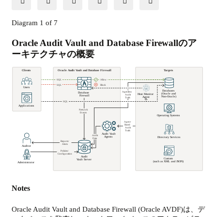
Diagram
1
of
7
Oracle Audit Vault and Database Firewallのア
ーキテクチャの概要
Clients
Oracle Audit Vault and Database Firewall
Targets
SQL
Allow
SQL
Block 
Users
Databases
Agentless

Database
(Oracle and 

Host Monitor
Audit

Firewall
Non-Oracle)
Agent
Trails
SQL
Applications
Network

Events
Operating Systems
Agent-

Based

Audit

Trails
Audit Vault
Audit

Agents
Directory Services
Data
Reports/

Alerts
Auditor
Policies/

Configuration
Audit
Custom
Vault Server
(such as XML and JSON)
Administrator
Notes
Oracle Audit Vault and Database Firewall (Oracle AVDF)は、デ