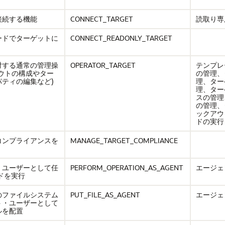
接続する機能
CONNECT_TARGET
読取り専
ードでターゲットに
CONNECT_READONLY_TARGET
対する通常の管理操
OPERATOR_TARGET
テンプレ
ウトの構成やター
の管理、
ティの編集など)
理、ター
理、ター
スの管理
の管理、
ックアウ
ドの実行
コンプライアンスを
MANAGE_TARGET_COMPLIANCE
・ユーザーとして任
PERFORM_OPERATION_AS_AGENT
エージェ
ドを実行
のファイルシステム
PUT_FILE_AS_AGENT
エージェ
ト・ユーザーとして
ルを配置