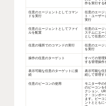
作を実行する
任意のエージェントとしてコマン
任意のエージ
ドを実行
ト・ユーザー
実行
任意のエージェントとしてファイ
任意のエージ
ルを配置
ステムにエー
として任意の
任意の場所でのコマンドの実行
任意のエージ
を実行
操作の任意のターゲット
すべての管理
する管理操作
表示可能な任意のターゲットに接
表示可能な任
続
続して管理す
任意のビーコンの使用
モニター中の
のビーコンを
クション、U
ク・コンポー
ます。ビーコン
ントとともに