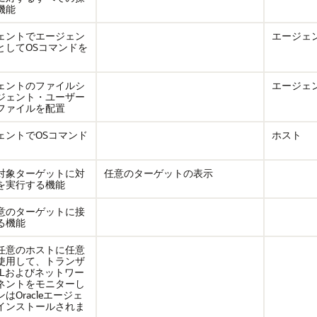
機能
ェントでエージェン
エージェ
としてOSコマンドを
ェントのファイルシ
エージェ
ジェント・ユーザー
ファイルを配置
ェントでOSコマンド
ホスト
対象ターゲットに対
任意のターゲットの表示
を実行する機能
意のターゲットに接
る機能
任意のホストに任意
使用して、トランザ
RLおよびネットワー
ネントをモニターし
はOracleエージェ
インストールされま