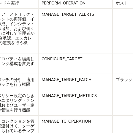
ンドを実行
PERFORM_OPERATION
ホスト
リア、メトリック・
MANAGE_TARGET_ALERTS
ベントの再評価、イ
作成、インシデント
の追加、および個々
トに対して管理者が
(承認、エスカレ
の定義を行う機
プロパティを編集し
CONFIGURE_TARGET
リング構成を変更す
パッチの分析、適用
MANAGE_TARGET_PATCH
ブラック
バックを行う権限
ポリシー設定のしき
MANAGE_TARGET_METRICS
モニタリング・テン
用およびユーザー定
の管理を行う機能
・コレクションを管
MANAGE_TC_OPERATION
関連付けて、ターゲ
けられているテンプ