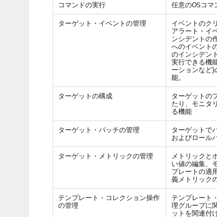
コマンドの実行
任意のOSコマ
ターゲット・イベントの管理
イベントのク
アラート・イ
ンシデントの
へのイベント
のインシデン
実行できる機能
ーションなど)
能。
ターゲットの構成
ターゲットの
たり、モニタ
る機能
ターゲット・パッチの管理
ターゲットで
およびロール
ターゲット・メトリックの管理
メトリックと
い値の編集、
プレートの適
義メトリック
テンプレート・コレクション操作
テンプレート
の管理
理グループに
ットを関連付