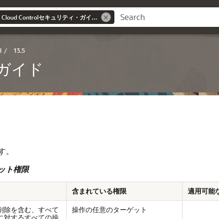
Enterprise Manager Cloud Controlセキュリティ・ガイド 13.5
l
/
13.5
・ガイド
す。
ット権限
含まれている権限
適用可能
削除を含む、すべて
操作の任意のターゲット
に対するすべての操