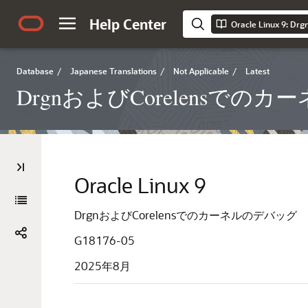
Help Center
Database
/
Japanese Translations
/
Not Applicable
/
Latest
DrgnおよびCorelensでの
Oracle Linux 9
DrgnおよびCorelensでのカーネルのデバッグ
G18176-05
2025年8月