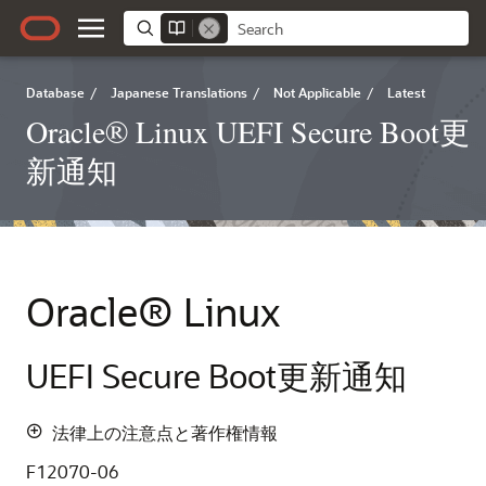
Database
/
Japanese Translations
/
Not Applicable
/
Latest
Oracle® Linux UEFI Secure Boot更
新通知
Oracle
® Linux
UEFI Secure Boot更新通知
法律上の注意点と著作権情報
F12070-06