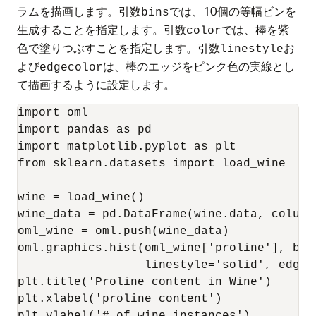
ラムを描画します。引数
では、10個の等幅ビンを
bins
生成することを指定します。引数
では、棒を紫
color
色で塗りつぶすことを指定します。引数
お
linestyle
よび
は、棒のエッジをピンク色の実線とし
edgecolor
て描画するように設定します。
import oml

import pandas as pd

import matplotlib.pyplot as plt

from sklearn.datasets import load_wine

wine = load_wine()

wine_data = pd.DataFrame(wine.data, column
oml_wine = oml.push(wine_data)

oml.graphics.hist(oml_wine['proline'], bins
                  linestyle='solid', edgeco
plt.title('Proline content in Wine')

plt.xlabel('proline content')
