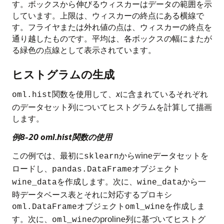
す。ボックスから伸びるウィスカーはデータの範囲を示
しています。上限は、ウィスカーの終点にある横線で
す。フライヤまたは外れ値の点は、ウィスカーの終点を
通り越したものです。平均は、各ボックスの幅にまたが
る緑色の点線として表示されています。
ヒストグラムの生成
関数を使用して、
x
に含まれているそれぞれ
oml.hist
のデータセット列についてヒストグラムを計算して描画
します。
例8-20 oml.hist関数の使用
この例では、最初に
からwineデータセットを
sklearn
ロードし、
オブジェクト
pandas.DataFrame
を作成します。次に、
から一
wine_data
wine_data
時データベース表とそれに対応するプロキシ
オブジェクト
を作成しま
oml.DataFrame
oml_wine
す。次に、
のproline列に基づいてヒストグ
oml_wine