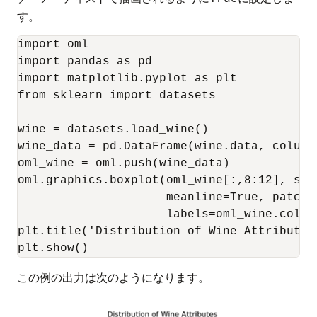
す。
import oml

import pandas as pd

import matplotlib.pyplot as plt

from sklearn import datasets

wine = datasets.load_wine()

wine_data = pd.DataFrame(wine.data, column
oml_wine = oml.push(wine_data)

oml.graphics.boxplot(oml_wine[:,8:12], show
                     meanline=True, patch_a
                     labels=oml_wine.column
plt.title('Distribution of Wine Attributes'
plt.show()
この例の出力は次のようになります。