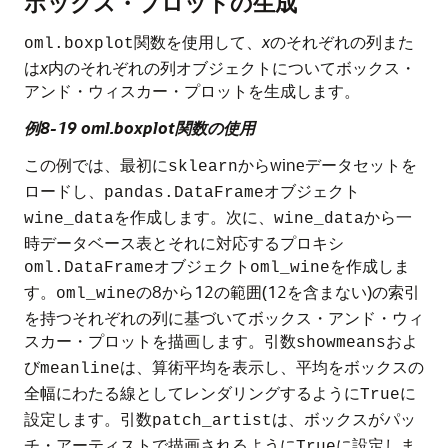
ボックス・プロットの生成
関数を使用して、
x
のそれぞれの列また
oml.boxplot
は
x
内のそれぞれの列オブジェクトについてボックス・
アンド・ウィスカー・プロットを生成します。
例8-19 oml.boxplot関数の使用
この例では、最初に
からwineデータセットを
sklearn
ロードし、
オブジェクト
pandas.DataFrame
を作成します。次に、
から一
wine_data
wine_data
時データベース表とそれに対応するプロキシ
オブジェクト
を作成しま
oml.DataFrame
oml_wine
す。
の8から12の範囲(12を含まない)の索引
oml_wine
を持つそれぞれの列に基づいてボックス・アンド・ウィ
スカー・プロットを描画します。引数
およ
showmeans
び
は、算術平均を表示し、平均をボックスの
meanline
全幅にわたる線としてレンダリングするように
に
True
設定します。引数
は、ボックスがパッ
patch_artist
チ・アーティストで描画されるように
に設定しま
True