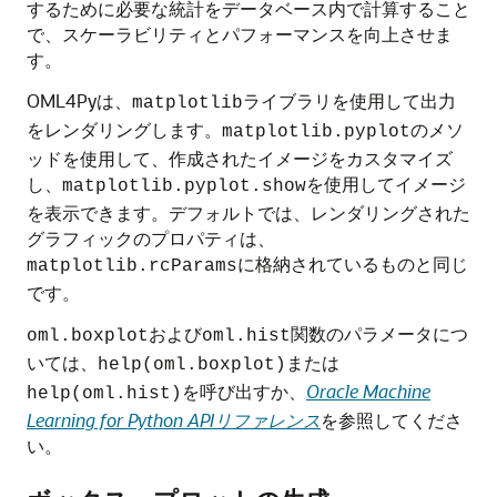
するために必要な統計をデータベース内で計算すること
で、スケーラビリティとパフォーマンスを向上させま
す。
OML4Py
は、
ライブラリを使用して出力
matplotlib
をレンダリングします。
のメソ
matplotlib.pyplot
ッドを使用して、作成されたイメージをカスタマイズ
し、
を使用してイメージ
matplotlib.pyplot.show
を表示できます。デフォルトでは、レンダリングされた
グラフィックのプロパティは、
に格納されているものと同じ
matplotlib.rcParams
です。
および
関数のパラメータにつ
oml.boxplot
oml.hist
いては、
または
help(oml.boxplot)
を呼び出すか、
Oracle Machine
help(oml.hist)
Learning for Python APIリファレンス
を参照してくださ
い。