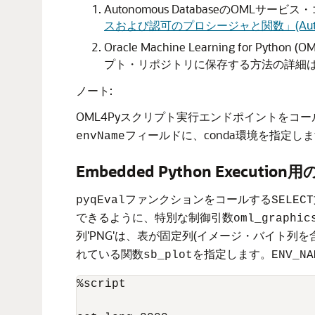
Autonomous DatabaseのOM
スおよび認可のプロシージャと関数」(Autonom
Oracle Machine Learning f
プト・リポジトリに保存する方法の詳細
ノート:
OML4Pyスクリプト実行エンドポイントをコー
フィールドに、conda環境を指定し
envName
Embedded Python Executi
ファンクションをコールする
pyqEval
SELECT
できるように、特別な制御引数
oml_graphic
列'PNG'は、表が固定列(イメージ・バイト列
れている関数
を指定します。
sb_plot
ENV_NA
%script
