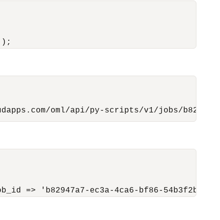
udapps.com/oml/api/py-scripts/v1/jobs/b82947a