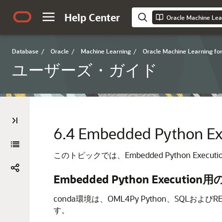
Help Center
Oracle Machine 
Database
/
Oracle
/
Machine Learning
/
Oracle Machine Learning fo
ユーザーズ・ガイド
6.4
Embedded Python
このトピックでは、Embedded Python Ex
Embedded Python Executi
conda環境は、OML4Py Python、SQLおよび
す。