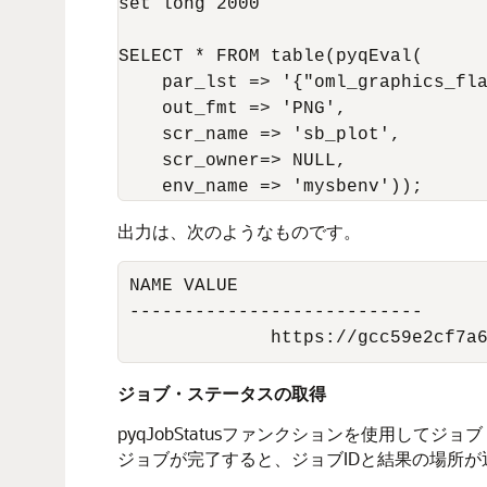
set long 2000

SELECT * FROM table(pyqEval(

    par_lst => '{"oml_graphics_fla
    out_fmt => 'PNG',

    scr_name => 'sb_plot',

    scr_owner=> NULL,

    env_name => 'mysbenv'));
出力は、次のようなものです。
NAME VALUE

---------------------------

             https://gcc59e2cf7a
ジョブ・ステータスの取得
pyqJobStatusファンクションを使用
ジョブが完了すると、ジョブIDと結果の場所が