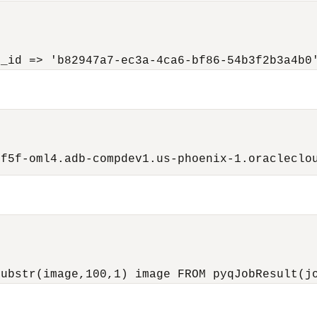
6f5f-oml4.adb-compdev1.us-phoenix-1.oracleclo