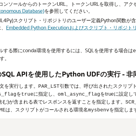
Lサービス・コンソールからのトークンURL。トークンURLを取得し
ous Database)
を参照してください。
or Python (OML4Py)スクリプト・リポジトリのユーザー定義Py
は、
Embedded Python Executionおよびスクリプト・リポジ
ルする際にconda環境を使用するには、SQLを使用する場合は
e
ます。
on用のSQL APIを使用したPython UDFの実行 -
文を実行します。
引数では、呼び出されたスクリプト
PAR_LST
を
に指定し、
をtrueに設定
s_flag
true
oml_async_flag
を含む)が含まれる表でレスポンスを返すことを指定します。
SCR
は、スクリプトがコールされる環境名
を指定しま
ME
mysbenv