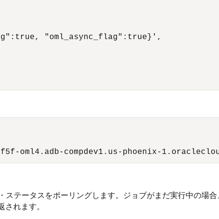
g":true, "oml_async_flag":true}',

6f5f-oml4.adb-compdev1.us-phoenix-1.oracleclo
してジョブ・ステータスをポーリングします。ジョブがまだ実行中の
返されます。