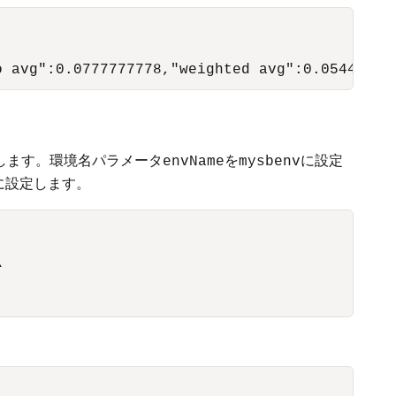
o avg":0.0777777778,"weighted avg":0.05444444
します。環境名パラメータ
を
に設定
envName
mysbenv
に設定します。

