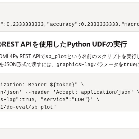
2":0.2333333333,"accuracy":0.2333333333,"macr
n用のREST APIを使用したPython UDFの実行
ML4Py REST APIで
という名前のスクリプトを実行
sb_plot
をJSON形式で戻すには、
パラメータを
graphicsFlag
true
ization: Bearer ${token}" \

n/json' --header 'Accept: application/json' \
sFlag":true, "service":"LOW"}' \

v1/do-eval/sb_plot"