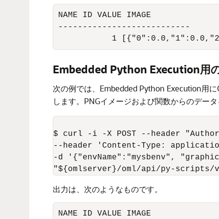
NAME ID VALUE IMAGE

---------------------------

           1 [{"0":0.0,"1":0.0,"
Embedded Python Executio
次の例では、Embedded Python Execution用にO
します。PNGイメージおよび関数からのデータ
$ curl -i -X POST --header "Author
--header 'Content-Type: applicatio
-d '{"envName":"mysbenv", "graphic
"${omlserver}/oml/api/py-scripts/
出力は、次のようなものです。
NAME ID VALUE IMAGE
