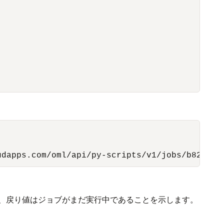
udapps.com/oml/api/py-scripts/v1/jobs/b82947a
場合、戻り値はジョブがまだ実行中であることを示します。