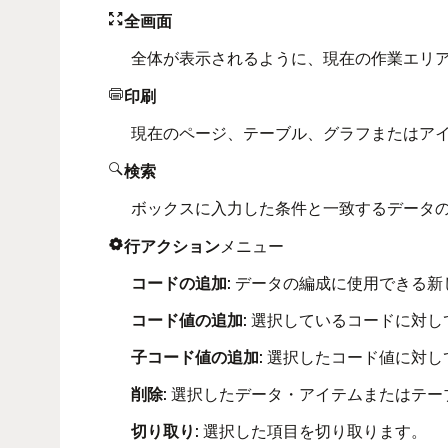
全画面

全体が表示されるように、現在の作業エリ
印刷

現在のページ、テーブル、グラフまたはア
検索

ボックスに入力した条件と一致するデータ
行アクション
メニュー

コードの追加
: データの編成に使用できる
コード値の追加
: 選択しているコードに対
子コード値の追加
: 選択したコード値に対
削除
: 選択したデータ・アイテムまたはテ
切り取り
: 選択した項目を切り取ります。