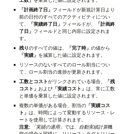
「計画終了日」
フィールドが新規計算日より
前の日付のすべてのアクティビティについ
て、
「実績終了日」
フィールドが、
「計画終
了日」
フィールドと同じ内容に設定されま
す。
残り
のすべての値は、
「完了時」
の値から
「実績」
を減算した値に設定されます。
リソースのないすべてのロール割当につい
て、ロール割当の進捗が更新されます。
工数とコスト
がリンクされている場合、
「残
コスト」
および
「実績コスト」
は、常に工数
と単価を乗算した値に設定されます。
複数の単価がある場合、割当の
「実績コス
ト」
は、時間によって変動するリソース・レ
ートを使用して計算されます。
注意
:
「実績の適用」
では、
自動実績計算
機
能の場合と同様に、リソース・ラグとリソー