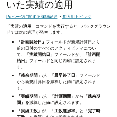
いた実績の適用
P6ページに関する詳細記述
>
参照用トピック
「実績の適用」コマンドを実行すると、バックグラウン
ドでは次の処理が発生します。
「計画開始日」
フィールドが新規計算日より
前の日付のすべてのアクティビティについ
て、
「実績開始日」
フィールドが、
「計画開
始日」
フィールドと同じ内容に設定されま
す。
「残余期間」
が、
「最早終了日」
フィールド
から新規計算日を減算した値に設定されま
す。
「実績期間」
が、
「計画期間」
から
「残余期
間」
を減算した値に設定されます。
「実績工数」
が、
「工数進捗率」
と
「完了時
工数」
を乗算した値に設定されます。