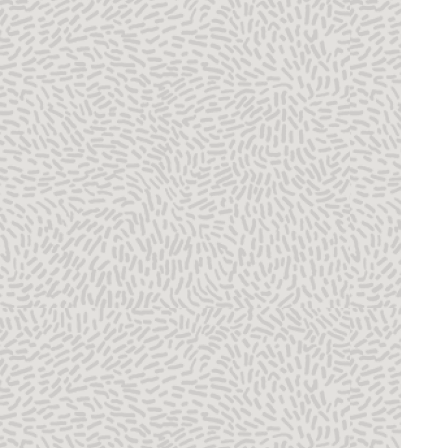
「管理」ページの「リソース」タブの「設
定」詳細ウィンドウ
P6の集計、発行済およびライブ・データの
使用
「EPS」テーブルの「サマリー」列
T-Week Hit List
T-Week Look Ahead
デフォルトの管理スーパーユーザー
「アクティビティ」テーブルの「タイムシ
ート・フィードバック」列
Timesheets Status with Notes
Timesheets Status without Notes
Timesheets with Detailed Hours
「管理」ページの「リソース」タブの「工