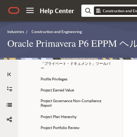
「ポートフォリオ分析」ツールバー
Help Center
Construction and En
Portfolio Counts
「ポートフォリオ」ナビゲーション・バー
Industries
/
Construction and Engineering
Oracle Primavera P6 EP
対応前しきい値(リスク)
「EPS」テーブルの「プリファレンス」列
「プライベート・ドキュメント」ツールバ
ー
Profile Privileges
Project Earned Value
Project Governance Non-Compliance 
Report
Project Plan Hierarchy
Project Portfolio Review