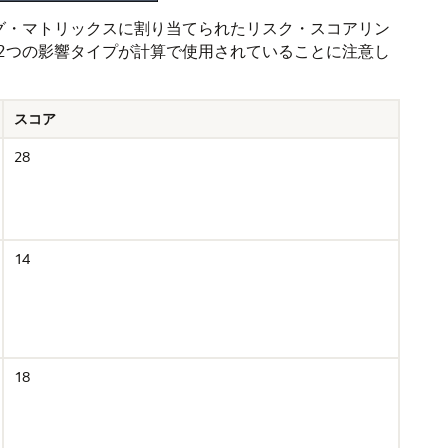
グ・マトリックスに割り当てられたリスク・スコアリン
2つの影響タイプが計算で使用されていることに注意し
スコア
28
14
18