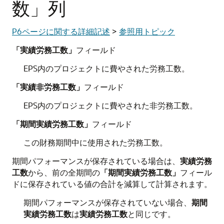
数」列
P6ページに関する詳細記述
>
参照用トピック
「実績労務工数」
フィールド
EPS内のプロジェクトに費やされた労務工数。
「実績非労務工数」
フィールド
EPS内のプロジェクトに費やされた非労務工数。
「期間実績労務工数」
フィールド
この財務期間中に使用された労務工数。
期間パフォーマンスが保存されている場合は、
実績労務
工数
から、前の全期間の
「期間実績労務工数」
フィール
ドに保存されている値の合計を減算して計算されます。
期間パフォーマンスが保存されていない場合、
期間
実績労務工数
は
実績労務工数
と同じです。