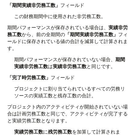
「期間実績非労務工数」
フィールド
この財務期間中に使用された非労務工数。
期間パフォーマンスが保存されている場合は、
実績非労
務工数
から、前の全期間の
「期間実績非労務工数」
フィ
ールドに保存されている値の合計を減算して計算されま
す。
期間パフォーマンスが保存されていない場合、
期間
実績非労務工数
は
実績非労務工数
と同じです。
「完了時労務工数」
フィールド
プロジェクトに割り当てられているすべての労務リ
ソースの実績工数と残存工数の合計。
プロジェクト内のアクティビティが開始されていない場
合は計画労務工数と同じで、アクティビティが完了する
と実績労務工数となります。
実績労務工数
に
残労務工数
を加算して計算されま