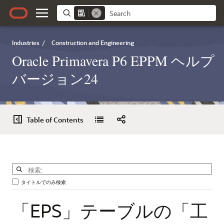
Industries
/
Construction and Engineering
Oracle Primavera P6 EPPM ヘルプ
バージョン24
Table of Contents
タイトルでのみ検索
「EPS」テーブルの「工