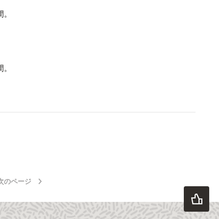
間。
間。
次のページ