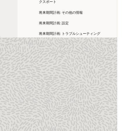
クスポート
将来期間計画: その他の情報
将来期間計画: 設定
将来期間計画: トラブルシューティング
将来期間計画: プロジェクトの更新
「アクティビティ」テーブルの「全般」列
「割当」テーブルの「全般」列
「EPS」テーブルの「全般」列
グローバル・カレンダの使用
High Risk Look Ahead
「ヒストグラム・チャート設定」エリア
P6 Team Memberインタフェース・ユーザ
ーの操作方法