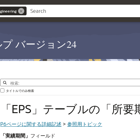
gineering
PM ヘルプ バージョン24
タイトルでのみ検索
「EPS」テーブルの「所要
P6ページに関する詳細記述
>
参照用トピック
「実績期間」
フィールド