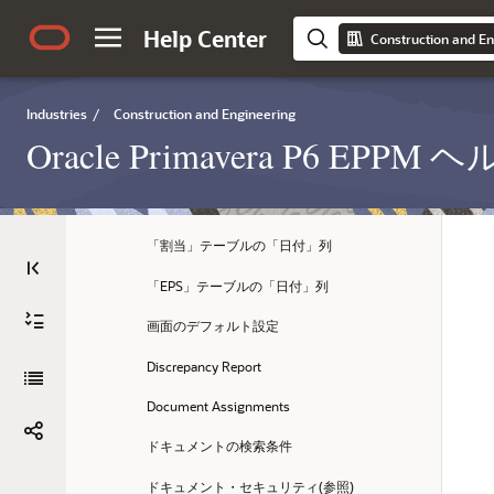
「アクティビティ」テーブルの「コスト」
Help Center
Construction and En
列
「割当」テーブルの「コスト」列
Industries
/
Construction and Engineering
Critical Path Report
Oracle Primavera P6 EP
Cross Project Relationships
「アクティビティ」テーブルの「日付」列
「割当」テーブルの「日付」列
「EPS」テーブルの「日付」列
画面のデフォルト設定
Discrepancy Report
Document Assignments
ドキュメントの検索条件
ドキュメント・セキュリティ(参照)