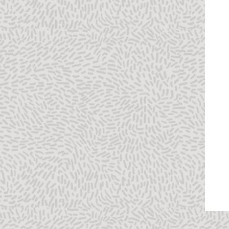
カレンダからのイベントのインポートに関
する注意事項
Investment Alignment Chart
課題
「リソース平準化」ダイアログ・ボックス
(参照)
Limit Line
「アクティビティ」テーブルの「リスト」
列
「アクティビティ」テーブルの複数フロー
ト・パス
「マイ・ドキュメント」ポートレット・ツ
ールバー
「マイ・レビュー」ツールバー
「マイ・ワークフロー」ツールバー
「EPS」テーブルの「アクティビティ数」