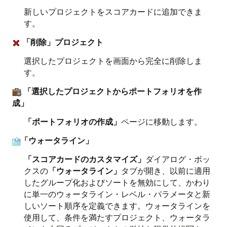
新しいプロジェクトをスコアカードに追加できま
す。
「削除」プロジェクト
選択したプロジェクトを画面から完全に削除しま
す。
「選択したプロジェクトからポートフォリオを作
成」
「ポートフォリオの作成」
ページに移動します。
「ウォータライン」
「スコアカードのカスタマイズ」
ダイアログ・ボッ
クスの
「ウォータライン」
タブが開き、以前に適用
したグループ化およびソートを無効にして、かわり
に単一のウォータライン・レベル・パラメータと新
しいソート順序を定義できます。ウォータラインを
使用して、条件を満たすプロジェクト、ウォータラ