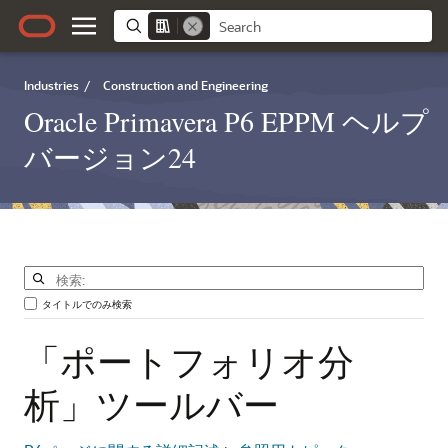
Industries
/
Construction and Engineering
Oracle Primavera P6 EPPM ヘルプ
バージョン24
タイトルでのみ検索
「ポートフォリオ分
析」ツールバー