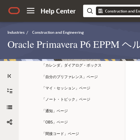
Help Center
「リスクしきい値」ページの「レベル」詳
Construction and En
細ウィンドウ
「場所」ページ
Industries
/
Construction and Engineering
「ユーザー・セッションの管理」ページ
Oracle Primavera P6 EP
「ユーザー」ページの「モジュール・アク
セス」詳細ウィンドウ
「カレンダ」ダイアログ・ボックス
「自分のプリファレンス」ページ
「マイ・セッション」ページ
「ノート・トピック」ページ
「通知」ページ
「OBS」ページ
「間接コード」ページ