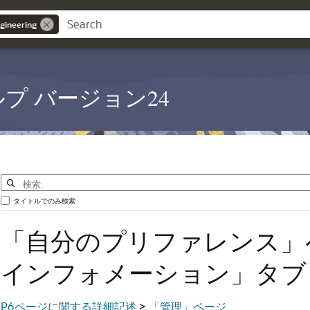
gineering
PM ヘルプ バージョン24
タイトルでのみ検索
「自分のプリファレンス」
インフォメーション」タブ
P6ページに関する詳細記述
>
「管理」ページ