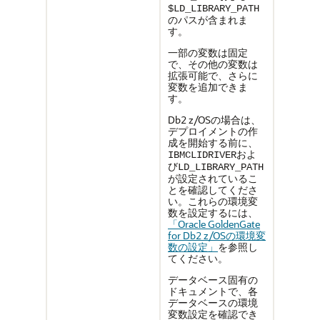
$LD_LIBRARY_PATH
のパスが含まれま
す。
一部の変数は固定
で、その他の変数は
拡張可能で、さらに
変数を追加できま
す。
Db2 z/OSの場合は、
デプロイメントの作
成を開始する前に、
およ
IBMCLIDRIVER
び
LD_LIBRARY_PATH
が設定されているこ
とを確認してくださ
い。これらの環境変
数を設定するには、
「Oracle GoldenGate
for Db2 z/OSの環境変
数の設定」
を参照し
てください。
データベース固有の
ドキュメントで、各
データベースの環境
変数設定を確認でき