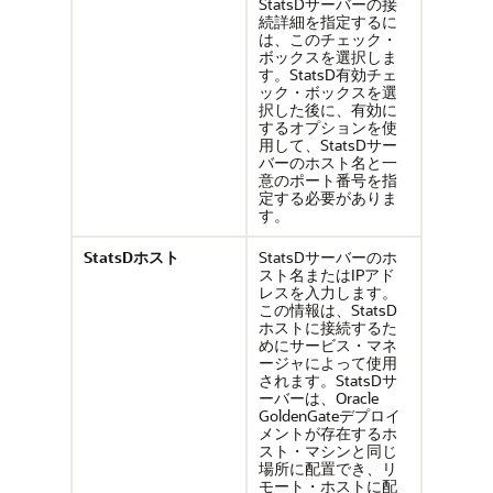
StatsDサーバーの接
続詳細を指定するに
は、このチェック・
ボックスを選択しま
す。StatsD有効チェ
ック・ボックスを選
択した後に、有効に
するオプションを使
用して、StatsDサー
バーのホスト名と一
意のポート番号を指
定する必要がありま
す。
StatsDホスト
StatsDサーバーのホ
スト名またはIPアド
レスを入力します。
この情報は、StatsD
ホストに接続するた
めにサービス・マネ
ージャによって使用
されます。StatsDサ
ーバーは、Oracle
GoldenGateデプロイ
メントが存在するホ
スト・マシンと同じ
場所に配置でき、リ
モート・ホストに配