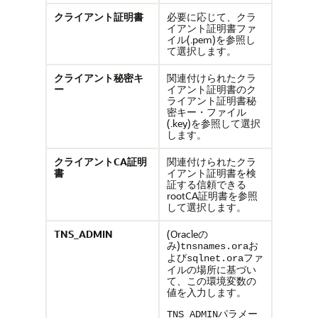
クライアント証明書
必要に応じて、クラ
イアント証明書ファ
イル(.pem)を参照し
て選択します。
クライアント秘密キ
関連付けられたクラ
ー
イアント証明書のク
ライアント証明書秘
密キー・ファイル
(.key)を参照して選択
します。
クライアントCA証明
関連付けられたクラ
書
イアント証明書を検
証する信頼できる
rootCA証明書を参照
して選択します。
TNS_ADMIN
(Oracleの
み)
お
tnsnames.ora
よび
ファ
sqlnet.ora
イルの場所に基づい
て、この環境変数の
値を入力します。
パラメー
TNS_ADMIN