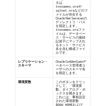
タは、
や
tnsnames.ora
などのフ
sqlnet.ora
ァイルが存在する
Oracle Net Servicesの
ディレクトリ・パス
を指定します。
ファ
tnsnames.ora
イルは、データベー
ス・サービスの接続
記述子にマップされ
るネット・サービス
名を含む構成ファイ
ルです。
レプリケーション・
Oracle GoldenGateデ
スキーマ
ータベース管理者ユ
ーザーのスキーマ名
を指定します。
環境変数
このボタンをクリッ
クして、「環境変
数」ダイアログ・ボ
ックスを開きます。
これには、事前設定
された環境変数
および
$OGG_HOME