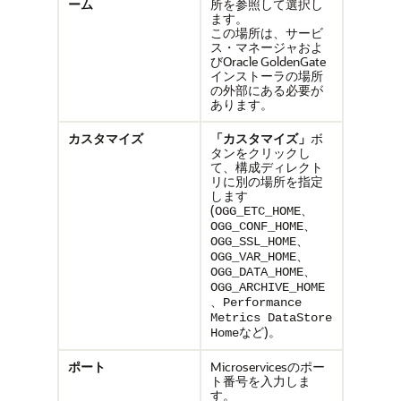
ーム
所を参照して選択し
ます。
この場所は、サービ
ス・マネージャおよ
びOracle GoldenGate
インストーラの場所
の外部にある必要が
あります。
カスタマイズ
「カスタマイズ」
ボ
タンをクリックし
て、構成ディレクト
リに別の場所を指定
します
(
、
OGG_ETC_HOME
、
OGG_CONF_HOME
、
OGG_SSL_HOME
、
OGG_VAR_HOME
、
OGG_DATA_HOME
OGG_ARCHIVE_HOME
、
Performance
Metrics DataStore
など)。
Home
ポート
Microservicesのポー
ト番号を入力しま
す。