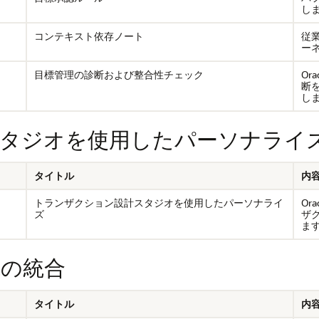
し
コンテキスト依存ノート
従
ー
目標管理の診断および整合性チェック
Or
断
し
タジオを使用したパーソナライ
タイトル
内
トランザクション設計スタジオを使用したパーソナライ
Or
ズ
ザ
ま
entの統合
タイトル
内