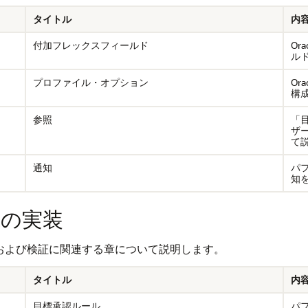
タイトル
内
付加フレックスフィールド
Or
ル
プロファイル・オプション
Or
構
参照
「
ザ
て
通知
パ
知
entの実装
ntの構成および検証に関連する章について説明します。
タイトル
内
目標承認ルール
パ