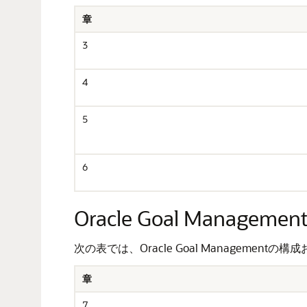
章
3
4
5
6
Oracle Goal Managem
次の表では、Oracle Goal Manageme
章
7