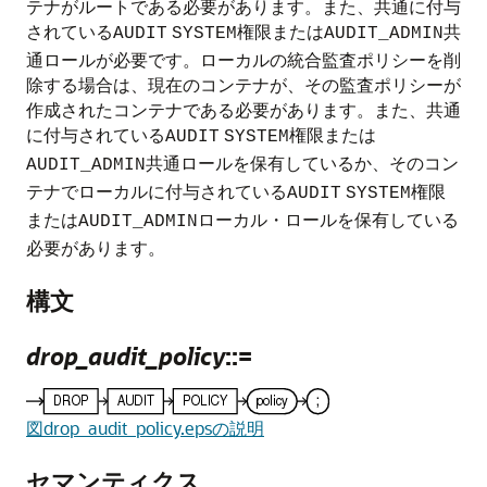
テナがルートである必要があります。また、共通に付与
されている
権限または
共
AUDIT
SYSTEM
AUDIT_ADMIN
通ロールが必要です。ローカルの統合監査ポリシーを削
除する場合は、現在のコンテナが、その監査ポリシーが
作成されたコンテナである必要があります。また、共通
に付与されている
権限または
AUDIT
SYSTEM
共通ロールを保有しているか、そのコン
AUDIT_ADMIN
テナでローカルに付与されている
権限
AUDIT
SYSTEM
または
ローカル・ロールを保有している
AUDIT_ADMIN
必要があります。
構文
drop_audit_policy
::=
図drop_audit_policy.epsの説明
セマンティクス