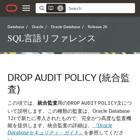
Database
/
Oracle
/
Oracle Database
/
Release 26
SQL言語リファレンス
DROP AUDIT POLICY (統合監
査)
この項では、
統合
監査
用の
文につ
DROP
AUDIT
POLICY
いて説明します。この種類の監査は、Oracle Database
12
c
で新たに導入されたもので、完全かつ高度な監査機
能を提供します。統合監査の詳細は、
『Oracle
Databaseセキュリティ・ガイド』
を参照してくださ
い。