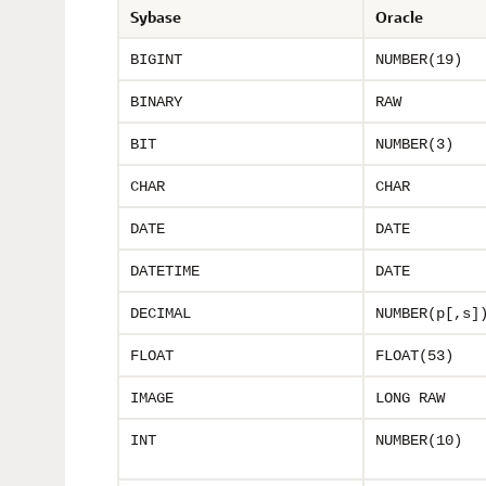
Sybase
Oracle
BIGINT
NUMBER(19)
BINARY
RAW
BIT
NUMBER(3)
CHAR
CHAR
DATE
DATE
DATETIME
DATE
DECIMAL
NUMBER(p[,s]
FLOAT
FLOAT(53)
IMAGE
LONG RAW
INT
NUMBER(10)