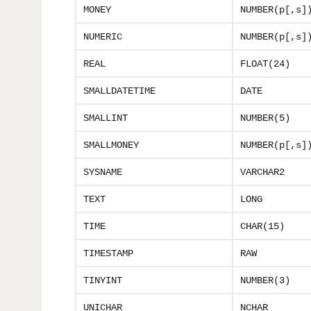
MONEY
NUMBER(p[,s]
NUMERIC
NUMBER(p[,s]
REAL
FLOAT(24)
SMALLDATETIME
DATE
SMALLINT
NUMBER(5)
SMALLMONEY
NUMBER(p[,s]
SYSNAME
VARCHAR2
TEXT
LONG
TIME
CHAR(15)
TIMESTAMP
RAW
TINYINT
NUMBER(3)
UNICHAR
NCHAR