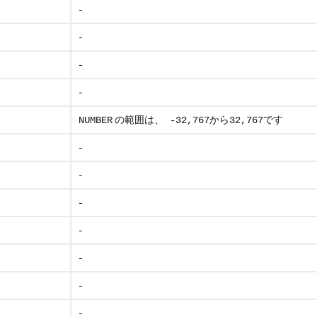
-
)
-
)
-
-
の範囲は、
から
です
NUMBER
-32,767
32,767
-
)
-
-
-
-
-
-