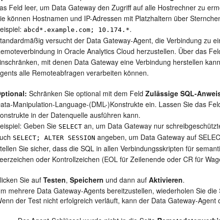
as Feld leer, um Data Gateway den Zugriff auf alle Hostrechner zu erm
ie können Hostnamen und IP-Adressen mit Platzhaltern über Sternchen
eispiel:
.
abcd*.example.com; 10.174.*
tandardmäßig versucht der Data Gateway-Agent, die Verbindung zu ei
emoteverbindung in Oracle Analytics Cloud herzustellen. Über das Fe
inschränken, mit denen Data Gateway eine Verbindung herstellen kann.
gents alle Remoteabfragen verarbeiten können.
ptional:
Schränken Sie optional mit dem Feld
Zulässige SQL-Anwei
ata-Manipulation-Language-(DML-)Konstrukte ein. Lassen Sie das Fel
onstrukte in der Datenquelle ausführen kann.
eispiel: Geben Sie
an, um Data Gateway nur schreibgeschützten
SELECT
auch
angeben, um Data Gateway auf SELEC
SELECT; ALTER SESSION
tellen Sie sicher, dass die SQL in allen Verbindungsskripten für sema
eerzeichen oder Kontrollzeichen (EOL für Zeilenende oder CR für Wage
licken Sie auf
Testen
,
Speichern
und dann auf
Aktivieren
.
m mehrere Data Gateway-Agents bereitzustellen, wiederholen Sie die Sc
enn der Test nicht erfolgreich verläuft, kann der Data Gateway-Agent 