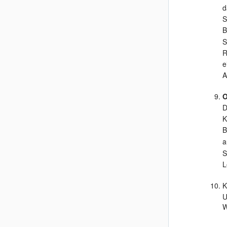
d
S
B
S
R
e
A
O
D
K
B
S
L
K
U
W