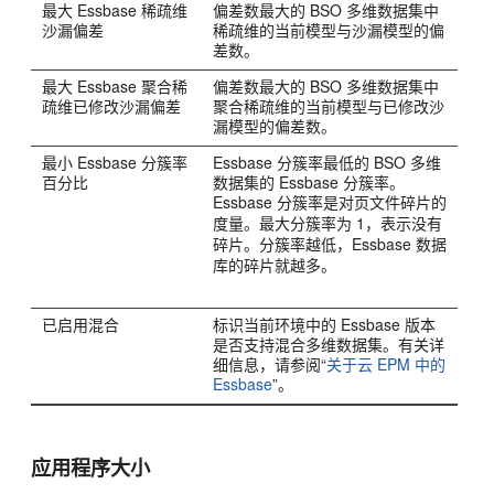
最大
Essbase
稀疏维
偏差数最大的 BSO 多维数据集中
沙漏偏差
稀疏维的当前模型与沙漏模型的偏
差数。
最大
Essbase
聚合稀
偏差数最大的 BSO 多维数据集中
疏维已修改沙漏偏差
聚合稀疏维的当前模型与已修改沙
漏模型的偏差数。
最小
Essbase
分簇率
Essbase
分簇率最低的 BSO 多维
百分比
数据集的
Essbase
分簇率。
Essbase
分簇率是对页文件碎片的
度量。最大分簇率为 1，表示没有
碎片。分簇率越低，
Essbase
数据
库的碎片就越多。
已启用混合
标识当前环境中的
Essbase
版本
是否支持混合多维数据集。有关详
细信息，请参阅“
关于云 EPM 中的
Essbase
”。
应用程序大小