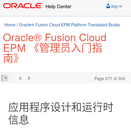
Sign In
Home
/
Oracle® Fusion Cloud EPM Platform Translated Books
Oracle® Fusion Cloud
EPM 《管理员入门指
南》
Page 277 of 309
应用程序设计和运行时
信息