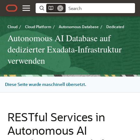
Cloud
/
Cloud Platform
/
Autonomous Database
/
Dedicated
Autonomous AI Database auf
dedizierter Exadata-Infrastruktur
verwenden
Diese Seite wurde maschinell übersetzt.
RESTful Services in
Autonomous AI