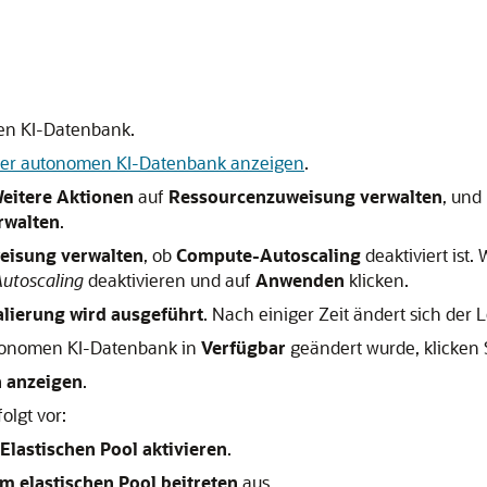
n KI-Datenbank.
iner autonomen KI-Datenbank anzeigen
.
eitere Aktionen
auf
Ressourcenzuweisung verwalten
, und
rwalten
.
eisung verwalten
, ob
Compute-Autoscaling
deaktiviert ist.
utoscaling
deaktivieren und auf
Anwenden
klicken.
alierung wird ausgeführt
. Nach einiger Zeit ändert sich der 
tonomen KI-Datenbank in
Verfügbar
geändert wurde, klicken 
n anzeigen
.
olgt vor:
Elastischen Pool aktivieren
.
 elastischen Pool beitreten
aus.