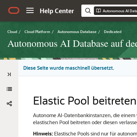
Help Center
Cloud
/
Cloud Platform
/
Autonomous Database
/
Dedicated
Autonomous AI Database auf ded
Diese Seite wurde maschinell übersetzt.
Elastic Pool beitrete
Autonome AI-Datenbankinstanzen, die einem v
elastischen Pool beitreten oder diesen verlasse
Hinweis:
Elastische Pools sind nur für auto