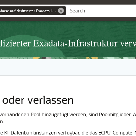
Autonomous AI Database auf dedizierter Exadata-Infrastruktur verwenden
izierter Exadata-Infrastruktur ve
n oder verlassen
orhandenen Pool hinzugefügt werden, sind Poolmitglieder. 
n.
nome KI-Datenbankinstanzen verfügbar, die das ECPU-Comput