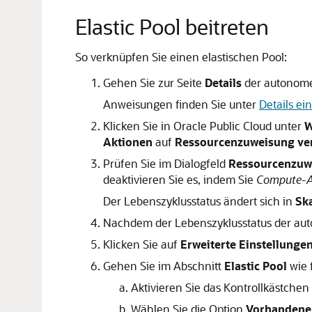
Elastic Pool beitreten
So verknüpfen Sie einen elastischen Pool:
Gehen Sie zur Seite
Details
der autonome
Anweisungen finden Sie unter
Details e
Klicken Sie in Oracle Public Cloud unter
W
Aktionen
auf
Ressourcenzuweisung ve
Prüfen Sie im Dialogfeld
Ressourcenzuw
deaktivieren Sie es, indem Sie
Compute-A
Der Lebenszyklusstatus ändert sich in
Sk
Nachdem der Lebenszyklusstatus der au
Klicken Sie auf
Erweiterte Einstellunge
Gehen Sie im Abschnitt
Elastic Pool
wie f
Aktivieren Sie das Kontrollkästchen
Wählen Sie die Option
Vorhandenem