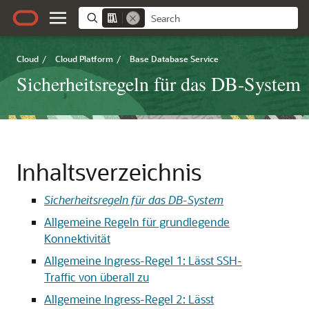
Cloud
/
Cloud Platform
/
Base Database Service
Sicherheitsregeln für das DB-System
Inhaltsverzeichnis
Sicherheitsregeln für das DB-System
Allgemeine Regeln für grundlegende
Konnektivität
Allgemeine Ingress-Regel 1: Lässt SSH-
Traffic von überall zu
Allgemeine Ingress-Regel 2: Lässt