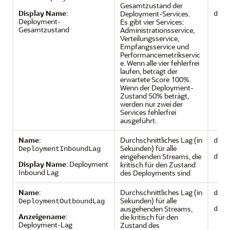
Gesamtzustand der
Display Name
:
Deployment-Services.
depl
Deployment-
Es gibt vier Services:
Gesamtzustand
Administrationsservice,
Verteilungsservice,
Empfangsservice und
Performancemetrikservic
e. Wenn alle vier fehlerfrei
laufen, beträgt der
erwartete Score 100%.
Wenn der Deployment-
Zustand 50% beträgt,
werden nur zwei der
Services fehlerfrei
ausgeführt.
Name
:
Durchschnittliches Lag (in
depl
Sekunden) für alle
DeploymentInboundLag
eingehenden Streams, die
depl
Display Name
: Deployment
kritisch für den Zustand
Inbound Lag
des Deployments sind
Name
:
Durchschnittliches Lag (in
depl
Sekunden) für alle
DeploymentOutboundLag
ausgehenden Streams,
depl
Anzeigename
:
die kritisch für den
Deployment-Lag
Zustand des