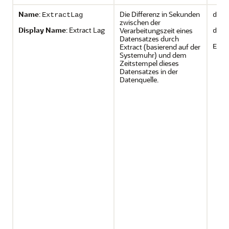
Name
:
Die Differenz in Sekunden
ExtractLag
depl
zwischen der
Display Name
: Extract Lag
Verarbeitungszeit eines
depl
Datensatzes durch
Extract (basierend auf der
Extr
Systemuhr) und dem
Zeitstempel dieses
Datensatzes in der
Datenquelle.