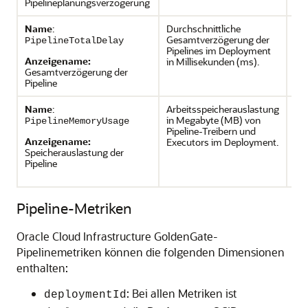
Pipelineplanungsverzögerung
Pi
Name
:
Durchschnittliche
de
Gesamtverzögerung der
PipelineTotalDelay
Pipelines im Deployment
de
Anzeigename:
in Millisekunden (ms).
Gesamtverzögerung der
Pi
Pipeline
Name
:
Arbeitsspeicherauslastung
de
in Megabyte (MB) von
PipelineMemoryUsage
Pipeline-Treibern und
de
Anzeigename:
Executors im Deployment.
Speicherauslastung der
Pi
Pipeline
co
Pipeline-Metriken
Oracle Cloud Infrastructure GoldenGate
-
Pipelinemetriken können die folgenden Dimensionen
enthalten:
: Bei allen Metriken ist
deploymentId