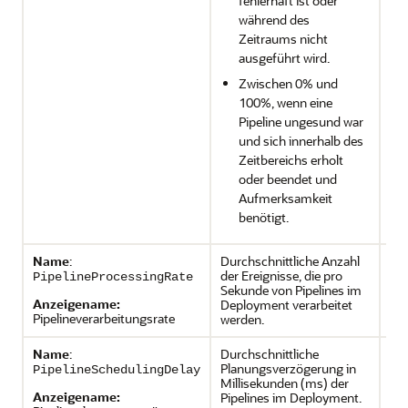
fehlerhaft ist oder
während des
Zeitraums nicht
ausgeführt wird.
Zwischen 0% und
100%, wenn eine
Pipeline ungesund war
und sich innerhalb des
Zeitbereichs erholt
oder beendet und
Aufmerksamkeit
benötigt.
Name
:
Durchschnittliche Anzahl
de
der Ereignisse, die pro
PipelineProcessingRate
Sekunde von Pipelines im
de
Anzeigename:
Deployment verarbeitet
Pipelineverarbeitungsrate
werden.
Pi
Name
:
Durchschnittliche
de
Planungsverzögerung in
PipelineSchedulingDelay
Millisekunden (ms) der
de
Anzeigename:
Pipelines im Deployment.