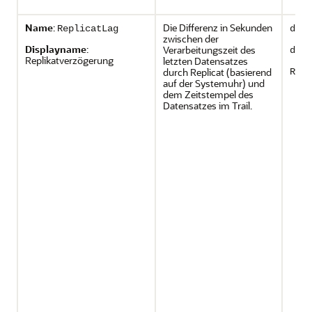
Name
:
Die Differenz in Sekunden
ReplicatLag
depl
zwischen der
Displayname
:
Verarbeitungszeit des
depl
Replikatverzögerung
letzten Datensatzes
durch Replicat (basierend
Repl
auf der Systemuhr) und
dem Zeitstempel des
Datensatzes im Trail.