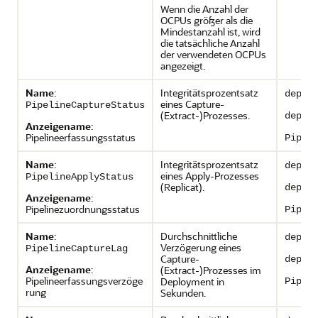
Wenn die Anzahl der
OCPUs größer als die
Mindestanzahl ist, wird
die tatsächliche Anzahl
der verwendeten OCPUs
angezeigt.
Name
:
Integritätsprozentsatz
deplo
eines Capture-
PipelineCaptureStatus
(Extract-)Prozesses.
deplo
Anzeigename
:
Pipelineerfassungsstatus
Pipel
Name
:
Integritätsprozentsatz
deplo
eines Apply-Prozesses
PipelineApplyStatus
(Replicat).
deplo
Anzeigename
:
Pipelinezuordnungsstatus
Pipel
Name
:
Durchschnittliche
deplo
Verzögerung eines
PipelineCaptureLag
Capture-
deplo
Anzeigename
:
(Extract-)Prozesses im
Pipelineerfassungsverzöge
Deployment in
Pipel
rung
Sekunden.