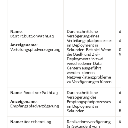
Name
:
Durchschnittliche
depl
Verzögerung eines
DistributionPathLag
Verteilungspfadprozesses
depl
Anzeigename
:
im Deployment in
Verteilungspfadverzögerung
Sekunden. Beispiel: Wenn
Dist
die Quell- und Ziel-
Name
Deployments in zwei
verschiedenen Data
Centern ausgeführt
werden, können
Netzwerklatenzprobleme
zu Verzögerungen führen.
Name
:
Durchschnittliche
ReceiverPathLag
depl
Verzögerung des
Anzeigename
:
Empfangspfadprozesses
depl
Empfangspfadverzögerung
im Deployment in
Sekunden
Rece
Name:
Replikationsverzögerung
HeartbeatLag
Repl
(in Sekunden) vom