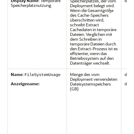
Display Name
: Temporäre
Speicherplatzes, der vom
depl
Speicherplatznutzung
Deployment belegt wird.
Wenn die Gesamtgröße
des Cache-Speichers
überschritten wird,
schreibt Extract
Cachedaten in temporäre
Dateien. Verglichen mit
dem Schreiben in
temporäre Dateien durch
den Extract-Prozess ist es
effizienter, wenn das
Betriebssystem auf den
Datenträger wechselt.
Name
:
Menge des vom
FileSystemUsage
depl
Deployment verwendeten
Anzeigename:
Dateisystemspeichers
depl
(GB)