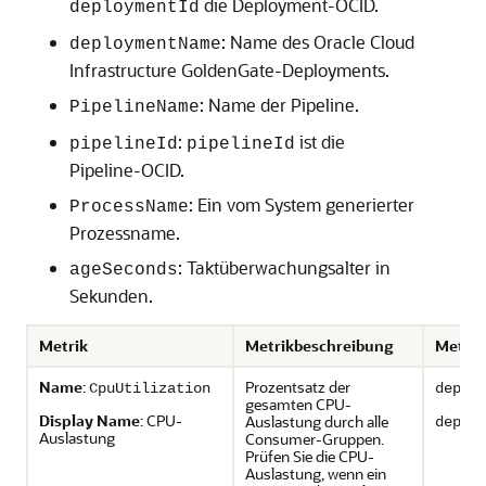
die Deployment-OCID.
deploymentId
: Name des
Oracle Cloud
deploymentName
Infrastructure GoldenGate
-Deployments.
: Name der Pipeline.
PipelineName
:
ist die
pipelineId
pipelineId
Pipeline-OCID.
: Ein vom System generierter
ProcessName
Prozessname.
: Taktüberwachungsalter in
ageSeconds
Sekunden.
Metrik
Metrikbeschreibung
Metrik
Name
:
Prozentsatz der
CpuUtilization
deplo
gesamten CPU-
Display Name
: CPU-
Auslastung durch alle
deplo
Auslastung
Consumer-Gruppen.
Prüfen Sie die CPU-
Auslastung, wenn ein