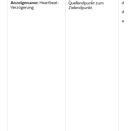
Anzeigename:
Heartbeat-
Quellendpunkt zum
depl
Verzögerung
Zielendpunkt.
depl
ageS