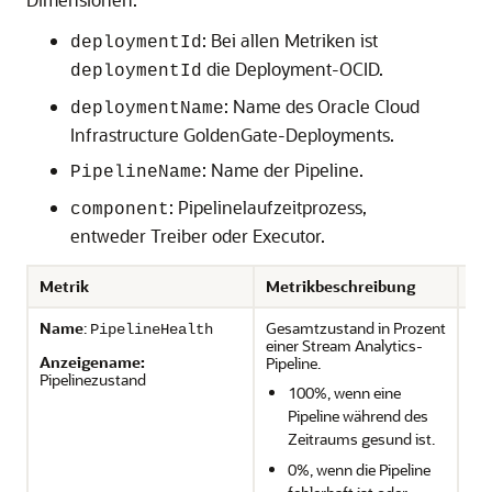
: Bei allen Metriken ist
deploymentId
die Deployment-OCID.
deploymentId
: Name des
Oracle Cloud
deploymentName
Infrastructure GoldenGate
-Deployments.
: Name der Pipeline.
PipelineName
: Pipelinelaufzeitprozess,
component
entweder Treiber oder Executor.
Metrik
Metrikbeschreibung
Me
Name
:
Gesamtzustand in Prozent
PipelineHealth
de
einer Stream Analytics-
Anzeigename:
Pipeline.
de
Pipelinezustand
100%, wenn eine
Pi
Pipeline während des
Zeitraums gesund ist.
0%, wenn die Pipeline