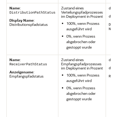
Name
:
Zustand eines
depl
Verteilungspfadprozesses
DistributionPathStatus
im Deployment in Prozent
depl
Display Name
:
100%, wenn Prozess
Distributionspfadstatus
Dist
ausgeführt wird
Name
0%, wenn Prozess
abgebrochen oder
gestoppt wurde
Name
:
Zustand eines
depl
Empfangspfadprozesses
ReceiverPathStatus
im Deployment in Prozent
depl
Anzeigename
:
100%, wenn Prozess
Empfangspfadstatus
Rece
ausgeführt wird
0%, wenn Prozess
abgebrochen oder
gestoppt wurde