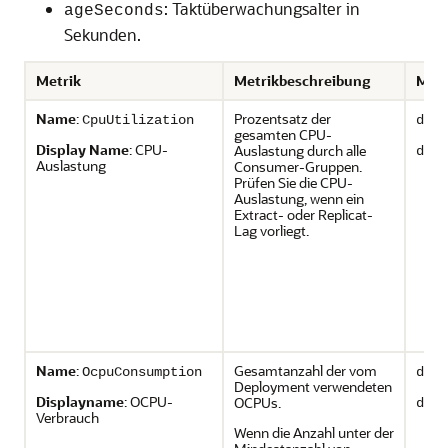
: Taktüberwachungsalter in
ageSeconds
Sekunden.
Metrik
Metrikbeschreibung
Metr
Name
:
Prozentsatz der
CpuUtilization
depl
gesamten CPU-
Display Name
: CPU-
Auslastung durch alle
depl
Auslastung
Consumer-Gruppen.
Prüfen Sie die CPU-
Auslastung, wenn ein
Extract- oder Replicat-
Lag vorliegt.
Name
:
Gesamtanzahl der vom
OcpuConsumption
depl
Deployment verwendeten
Displayname
: OCPU-
OCPUs.
depl
Verbrauch
Wenn die Anzahl unter der