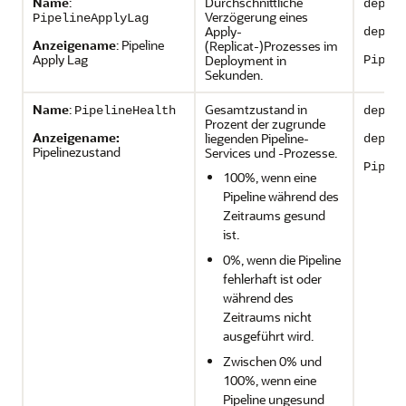
Name
:
Durchschnittliche
deplo
Verzögerung eines
PipelineApplyLag
Apply-
deplo
Anzeigename
: Pipeline
(Replicat-)Prozesses im
Apply Lag
Deployment in
Pipel
Sekunden.
Name
:
Gesamtzustand in
PipelineHealth
deplo
Prozent der zugrunde
Anzeigename:
liegenden Pipeline-
deplo
Pipelinezustand
Services und -Prozesse.
Pipel
100%, wenn eine
Pipeline während des
Zeitraums gesund
ist.
0%, wenn die Pipeline
fehlerhaft ist oder
während des
Zeitraums nicht
ausgeführt wird.
Zwischen 0% und
100%, wenn eine
Pipeline ungesund