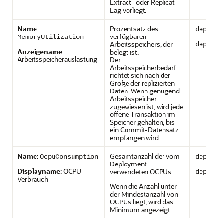
Extract- oder Replicat-
Lag vorliegt.
Name
:
Prozentsatz des
deplo
verfügbaren
MemoryUtilization
Arbeitsspeichers, der
deplo
Anzeigename
:
belegt ist.
Arbeitsspeicherauslastung
Der
Arbeitsspeicherbedarf
richtet sich nach der
Größe der replizierten
Daten. Wenn genügend
Arbeitsspeicher
zugewiesen ist, wird jede
offene Transaktion im
Speicher gehalten, bis
ein Commit-Datensatz
empfangen wird.
Name
:
Gesamtanzahl der vom
OcpuConsumption
deplo
Deployment
Displayname
: OCPU-
verwendeten OCPUs.
deplo
Verbrauch
Wenn die Anzahl unter
der Mindestanzahl von
OCPUs liegt, wird das
Minimum angezeigt.