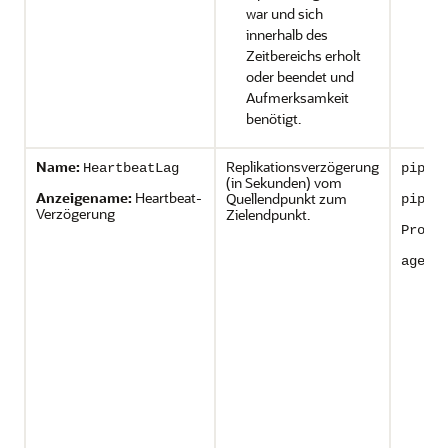
war und sich
innerhalb des
Zeitbereichs erholt
oder beendet und
Aufmerksamkeit
benötigt.
Name:
Replikationsverzögerung
HeartbeatLag
pipel
(in Sekunden) vom
Anzeigename:
Heartbeat-
Quellendpunkt zum
pipel
Verzögerung
Zielendpunkt.
Proce
ageSe