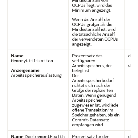
Mindestanzahl von
OCPUs liegt, wird das
Minimum angezeigt.
Wenn die Anzahl der
OCPUs größer als die
Mindestanzahl ist, wird
die tatsächliche Anzahl
der verwendeten OCPUs
angezeigt.
Name
:
Prozentsatz des
depl
verfügbaren
MemoryUtilization
Arbeitsspeichers, der
depl
Anzeigename
:
belegt ist.
Arbeitsspeicherauslastung
Der
Arbeitsspeicherbedarf
richtet sich nach der
Größe der replizierten
Daten. Wenn genügend
Arbeitsspeicher
zugewiesen ist, wird jede
offene Transaktion im
Speicher gehalten, bis ein
Commit-Datensatz
empfangen wird.
Name
:
Prozentsatz für den
DeploymentHealth
depl