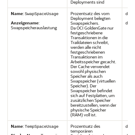
Deployments sind
Name
:
Prozentsatz des vom
SwapSpaceUsage
depl
Deployment belegten
Anzeigename
:
Swapspeichers.
depl
Swapspeicherauslastung
Da OCI GoldenGate nur
festgeschriebene
Transaktionen in die
Traildateien schreibt,
werden alle nicht
festgeschriebenen
Transaktionen im
Arbeitsspeicher gecacht.
Der Cache verwendet
sowohl physischen
Speicher als auch
Swapspeicher (virtuellen
Speicher). Der
Swapspeicher befindet
sich auf Festplatten, um
zusätzlichen Speicher
bereitzustellen, wenn der
physische Speicher
(RAM) voll ist.
Name
:
Prozentsatz des
TempSpaceUsage
depl
temporären