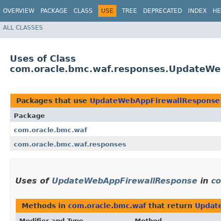
OVERVIEW
PACKAGE
CLASS
USE
TREE
DEPRECATED
INDEX
HE
ALL CLASSES
Uses of Class
com.oracle.bmc.waf.responses.UpdateWe
Packages that use
UpdateWebAppFirewallResponse
Package
com.oracle.bmc.waf
com.oracle.bmc.waf.responses
Uses of
UpdateWebAppFirewallResponse
in
co
Methods in
com.oracle.bmc.waf
that return
Updat
Modifier and Type
Method