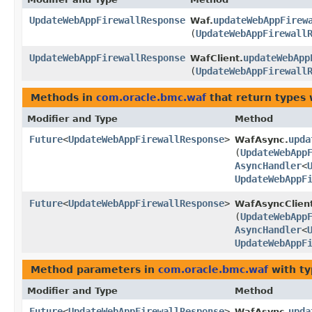
UpdateWebAppFirewallResponse
updateWebAppFirew
Waf.
(
UpdateWebAppFirewall
UpdateWebAppFirewallResponse
updateWebApp
WafClient.
(
UpdateWebAppFirewall
Methods in
com.oracle.bmc.waf
that return types
Modifier and Type
Method
Future
<
UpdateWebAppFirewallResponse
>
upda
WafAsync.
(
UpdateWebApp
AsyncHandler
<
UpdateWebAppF
Future
<
UpdateWebAppFirewallResponse
>
WafAsyncClien
(
UpdateWebApp
AsyncHandler
<
UpdateWebAppF
Method parameters in
com.oracle.bmc.waf
with ty
Modifier and Type
Method
Future
<
UpdateWebAppFirewallResponse
>
upda
WafAsync.