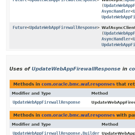
(
UpdateWebApp
AsyncHandler
<
UpdateWebAppF
Future
<
UpdateWebAppFirewallResponse
>
WafAsyncClien
(
UpdateWebApp
AsyncHandler
<
UpdateWebAppF
Uses of
UpdateWebAppFirewallResponse
in
co
Methods in
com.oracle.bmc.waf.responses
that re
Modifier and Type
Method
UpdateWebAppFirewallResponse
UpdateWebAppFirew
Methods in
com.oracle.bmc.waf.responses
with pa
Modifier and Type
Method
UpdateWebAppFirewallResponse.Builder
UpdateWebAppF