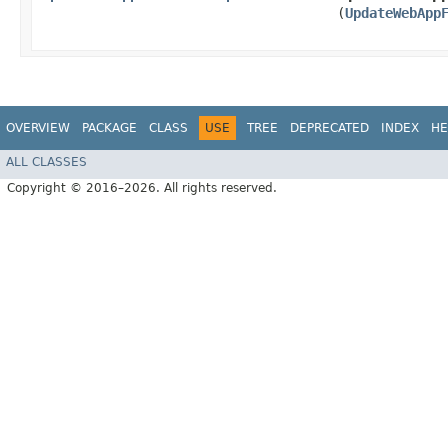
(
UpdateWebApp
OVERVIEW
PACKAGE
CLASS
USE
TREE
DEPRECATED
INDEX
HE
ALL CLASSES
Copyright © 2016–2026. All rights reserved.