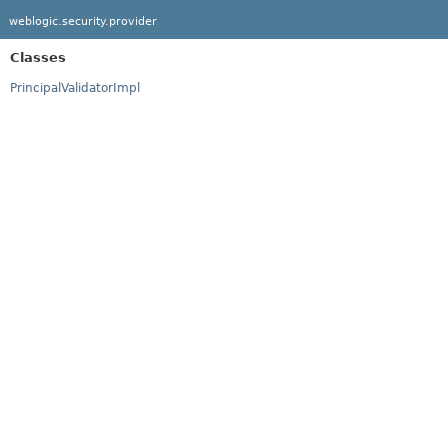
weblogic.security.provider
Classes
PrincipalValidatorImpl