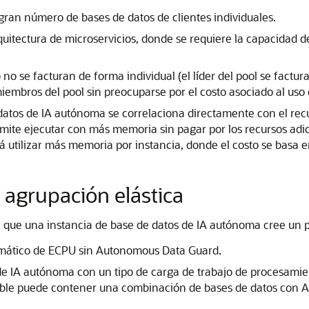
ran número de bases de datos de clientes individuales.
rquitectura de microservicios, donde se requiere la capacidad
no se facturan de forma individual (el líder del pool se factur
iembros del pool sin preocuparse por el costo asociado al uso
atos de IA autónoma se correlaciona directamente con el recu
te ejecutar con más memoria sin pagar por los recursos adici
á utilizar más memoria por instancia, donde el costo se basa 
 agrupación elástica
 que una instancia de base de datos de IA autónoma cree un poo
ormático de ECPU sin Autonomous Data Guard.
de IA autónoma con un tipo de carga de trabajo de procesamie
flexible puede contener una combinación de bases de datos con