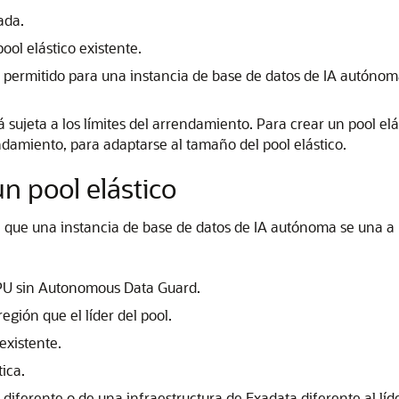
ada.
ol elástico existente.
permitido para una instancia de base de datos de IA autónoma
tá sujeta a los límites del arrendamiento. Para crear un pool e
endamiento, para adaptarse al tamaño del pool elástico.
un pool elástico
a que una instancia de base de datos de IA autónoma se una a u
CPU sin Autonomous Data Guard.
gión que el líder del pool.
existente.
ica.
iferente o de una infraestructura de Exadata diferente al líde