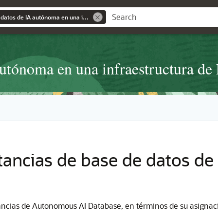
Uso de una base de datos de IA autónoma en una infraestructura de Exadata dedicada
autónoma en una infraestructura de
stancias de base de datos d
nstancias de Autonomous AI Database, en términos de su asignac