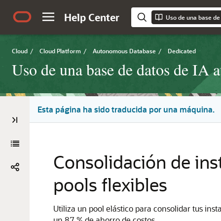
Help Center
Cloud
/
Cloud Platform
/
Autonomous Database
/
Dedicated
Uso de una base de datos de IA 
Esta página ha sido traducida por una máquina.
Consolidación de in
pools flexibles
Utiliza un pool elástico para consolidar tus i
un 87 % de ahorro de costos.