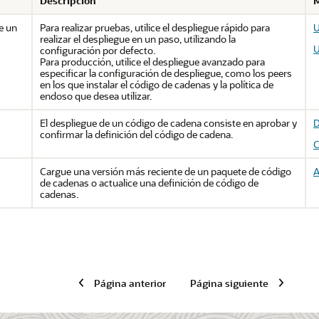
Descripción
M
te un
Para realizar pruebas, utilice el despliegue rápido para
U
realizar el despliegue en un paso, utilizando la
U
configuración por defecto.
Para producción, utilice el despliegue avanzado para
especificar la configuración de despliegue, como los peers
en los que instalar el código de cadenas y la política de
endoso que desea utilizar.
El despliegue de un código de cadena consiste en aprobar y
D
confirmar la definición del código de cadena.
C
Cargue una versión más reciente de un paquete de código
A
de cadenas o actualice una definición de código de
cadenas.
Página anterior
Página siguiente