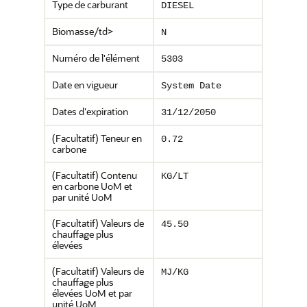
Type de carburant
DIESEL
Biomasse/td>
N
Numéro de l'élément
5303
Date en vigueur
System Date
Dates d'expiration
31/12/2050
(Facultatif) Teneur en
0.72
carbone
(Facultatif) Contenu
KG/LT
en carbone UoM et
par unité UoM
(Facultatif) Valeurs de
45.50
chauffage plus
élevées
(Facultatif) Valeurs de
MJ/KG
chauffage plus
élevées UoM et par
unité UoM