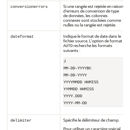
Si une rangée est rejetée en raison
conversionerrors
d'erreurs de conversion de type
de données, les colonnes
connexes sont stockées comme
nulles ou la rangée est rejetée.
Indique le format de date dans le
dateformat
fichier source. L'option de format
recherche les formats
AUTO
suivants :
J
MM-DD-YYYYBC
MM-DD-YYYY
YYYYMMDD HHMISS
YYMMDD HHMISS
YYYY.DDD
YYYY-MM-DD
Spécifie le délimiteur de champ.
delimiter
Pour utiliser un caractère spécial