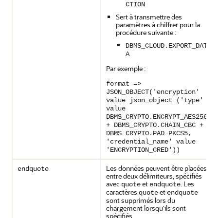
CTION
Sert à transmettre des
paramètres à chiffrer pour la
procédure suivante :
DBMS_CLOUD.EXPORT_DAT
A
Par exemple :
format =>
JSON_OBJECT('encryption'
value json_object ('type'
value
DBMS_CRYPTO.ENCRYPT_AES256
+ DBMS_CRYPTO.CHAIN_CBC +
DBMS_CRYPTO.PAD_PKCS5,
'credential_name' value
'ENCRYPTION_CRED'))
Les données peuvent être placées
endquote
entre deux délimiteurs, spécifiés
avec
et
. Les
quote
endquote
caractères
et
quote
endquote
sont supprimés lors du
chargement lorsqu'ils sont
spécifiés.