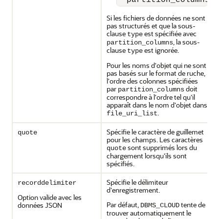
'"partition_columns"
Si les fichiers de données ne sont
pas structurés et que la sous-
clause
est spécifiée avec
type
, la sous-
partition_columns
clause
est ignorée.
type
Pour les noms d'objet qui ne sont
pas basés sur le format de ruche,
l'ordre des colonnes spécifiées
par
doit
partition_columns
correspondre à l'ordre tel qu'il
apparaît dans le nom d'objet dans
.
file_uri_list
Spécifie le caractère de guillemet
quote
pour les champs. Les caractères
sont supprimés lors du
quote
chargement lorsqu'ils sont
spécifiés.
Spécifie le délimiteur
recorddelimiter
d'enregistrement.
Option valide avec les
Par défaut,
tente de
données JSON
DBMS_CLOUD
trouver automatiquement le