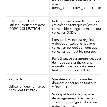
les données de collecte JSON
avec
DBMS_CLOUD.COPY_COLLECTION
.
`affectation de clé`
Indique si une nouvelle collection
Utiliser uniquement avec
est créée en tant que collection
'COPY_COLLECTION'
compatible mongo ou en tant que
collection SODA.
Lorsque la valeur est réglée à
, une nouvelle
embedded_oid
collection est créée en tant que
collection compatible mongo.
Par défaut, ce paramètre n'est pas
défini, ce qui signifie qu'une
nouvelle collection est créée en
tant que collection SODA.
Spécifie un attribut dans les
keypath
données à charger en tant que
Utiliser uniquement avec
valeur
.
'_id'
COPY_COLLECTION
Si
est spécifié, vous
keypath
devez également spécifier la
valeur
comme
keyassignment
.
embedded_oid