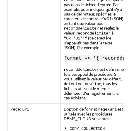
recorddelimiter
pas dans le fichier d'entrée. Par
exemple, pour indiquer qu'il n'y a
pas de délimiteur, spécifiez le
caractère de contrôle 0x01 (SOH)
en tant que valeur pour
et réglez la
recorddelimiter
valeur
à
recorddelimiter
(ce caractère
"0x''01''"
n'apparaît pas dans le texte
JSON). Par exemple :
format => '{"recorddel
est défini une
recorddelimiter
fois par appel de procédure. Si
vous utilisez la valeur par défaut,
, tous les
detected newline
fichiers utilisent le même
délimiteur d'enregistrement, le
cas échéant.
L'option de format
est
regexuri
regexuri
utilisée avec les procédures
DBMS_CLOUD suivantes :
COPY_COLLECTION