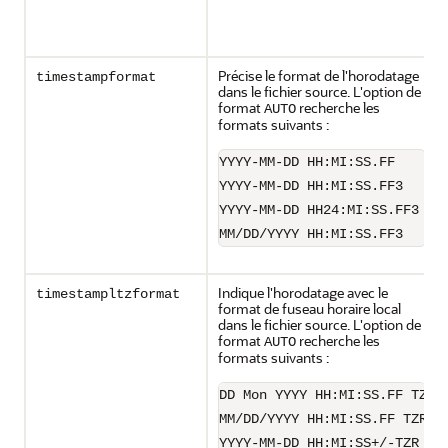
Précise le format de l'horodatage
timestampformat
dans le fichier source. L'option de
format
recherche les
AUTO
formats suivants :
YYYY-MM-DD HH:MI:SS.FF
YYYY-MM-DD HH:MI:SS.FF3
YYYY-MM-DD HH24:MI:SS.FF3
MM/DD/YYYY HH:MI:SS.FF3
Indique l'horodatage avec le
timestampltzformat
format de fuseau horaire local
dans le fichier source. L'option de
format
recherche les
AUTO
formats suivants :
DD Mon YYYY HH:MI:SS.FF TZR
MM/DD/YYYY HH:MI:SS.FF TZR
YYYY-MM-DD HH:MI:SS+/-TZR