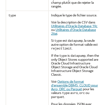
champ plutôt que de rejeter la
rangée.
Indique le type de fichier source.
type
Voir la description de
CSV
dans
Utilitaires d'Oracle Database 19c
ou
Utilitaires d'Oracle Database
26ai
.
Si
est
, la seule
type
datapump
autre option de format valide est
.
rejectlimit
If the
is
, then the
type
datapump
only Object Stores supported are
Oracle Cloud Infrastructure
Object Storage and Oracle Cloud
Infrastructure Object Storage
Classic.
Voir
Options de format
d'ensemble DBMS_CLOUD pour
Avro, ORC ou Parquet
pour les
valeurs
,
ou
type
avro
orc
.
parquet
Pour les données JSON avec