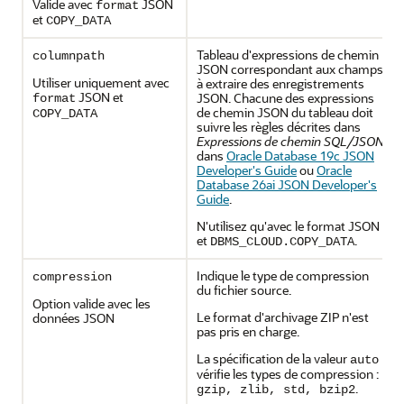
Valide avec
JSON
format
et
COPY_DATA
Tableau d'expressions de chemin
columnpath
JSON correspondant aux champs
Utiliser uniquement avec
à extraire des enregistrements
JSON et
JSON. Chacune des expressions
format
de chemin JSON du tableau doit
COPY_DATA
suivre les règles décrites dans
Expressions de chemin SQL/JSON
dans
Oracle Database 19c JSON
Developer's Guide
ou
Oracle
Database 26ai JSON Developer's
Guide
.
N'utilisez qu'avec le format JSON
et
.
DBMS_CLOUD.COPY_DATA
Indique le type de compression
compression
du fichier source.
Option valide avec les
Le format d'archivage ZIP n'est
données JSON
pas pris en charge.
La spécification de la valeur
auto
vérifie les types de compression :
.
gzip, zlib, std, bzip2