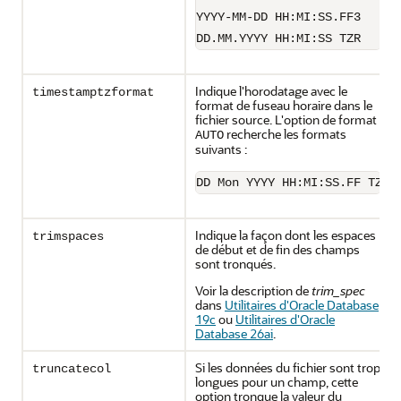
YYYY-MM-DD HH:MI:SS.FF3
DD.MM.YYYY HH:MI:SS TZR
Indique l'horodatage avec le
timestamptzformat
format de fuseau horaire dans le
fichier source. L'option de format
recherche les formats
AUTO
suivants :
DD Mon YYYY HH:MI:SS.FF TZR 
Indique la façon dont les espaces
trimspaces
de début et de fin des champs
sont tronqués.
Voir la description de
trim_spec
dans
Utilitaires d'Oracle Database
19c
ou
Utilitaires d'Oracle
Database 26ai
.
Si les données du fichier sont trop
truncatecol
longues pour un champ, cette
option tronque la valeur du