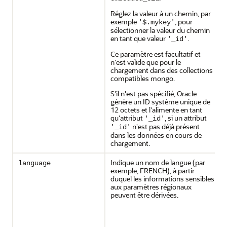
Réglez la valeur à un chemin, par
exemple
, pour
'$.mykey'
sélectionner la valeur du chemin
en tant que valeur
.
'_id'
Ce paramètre est facultatif et
n'est valide que pour le
chargement dans des collections
compatibles mongo.
S'il n'est pas spécifié, Oracle
génère un ID système unique de
12 octets et l'alimente en tant
qu'attribut
, si un attribut
'_id'
n'est pas déjà présent
'_id'
dans les données en cours de
chargement.
Indique un nom de langue (par
language
exemple, FRENCH), à partir
duquel les informations sensibles
aux paramètres régionaux
peuvent être dérivées.