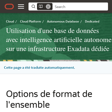
Cloud
/
Cloud Platform
/
Autonomous Database
/
Dedicated
Utilisation d'une base de données
avec intelligence artificielle autonome
sur une infrastructure Exadata dédiée
Cette page a été traduite automatiquement.
Options de format de
l'ensemble