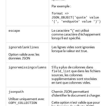
Par exemple :
format =>
JSON_OBJECT('quote' value
'(', 'endquote' value ')')
Le caractère "\" est utilisé
escape
comme caractère d'échappement
lorsqu'il est spécifié.
Les lignes vides sont ignorées
ignoreblanklines
lorsque la valeur est true.
Option valide avec les
données JSON
S'il y a plus de colonnes dans
ignoremissingcolumns
que dans les fichiers
field_list
sources, les colonnes
supplémentaires sont stockées
en tant que colonnes vides.
Chemin JSON permettant
jsonpath
d'identifier le document à charger.
Utiliser uniquement avec
Cette option n'est valide que pour
COPY_COLLECTION