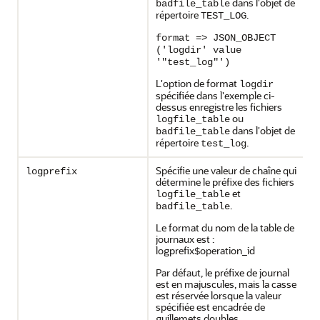
dans l'objet de
badfile_table
répertoire
.
TEST_LOG
format => JSON_OBJECT
('logdir' value
'"test_log"')
L'option de format
logdir
spécifiée dans l'exemple ci-
dessus enregistre les fichiers
ou
logfile_table
dans l'objet de
badfile_table
répertoire
.
test_log
Spécifie une valeur de chaîne qui
logprefix
détermine le préfixe des fichiers
et
logfile_table
.
badfile_table
Le format du nom de la table de
journaux est :
logprefix
operation_id
$
Par défaut, le préfixe de journal
est en majuscules, mais la casse
est réservée lorsque la valeur
spécifiée est encadrée de
guillemets doubles.