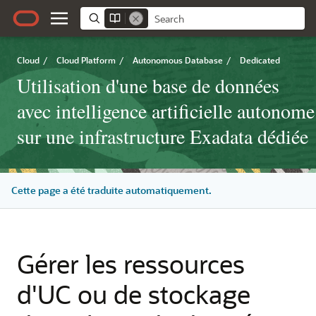
Cloud
/
Cloud Platform
/
Autonomous Database
/
Dedicated
Utilisation d'une base de données
avec intelligence artificielle autonome
sur une infrastructure Exadata dédiée
Cette page a été traduite automatiquement.
Gérer les ressources
d'UC ou de stockage