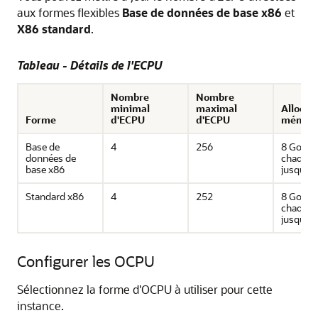
aux formes flexibles
Base de données de base x86
et
X86 standard
.
Tableau - Détails de l'ECPU
Nombre
Nombre
minimal
maximal
Allocat
Forme
d'ECPU
d'ECPU
mémoir
Base de
4
256
8 Go po
données de
chaque 
base x86
jusqu'à
Standard x86
4
252
8 Go po
chaque 
jusqu'à
Configurer les OCPU
Sélectionnez la forme d'OCPU à utiliser pour cette
instance.