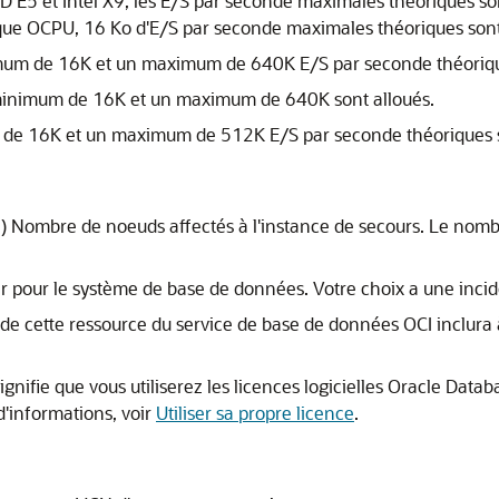
E5 et Intel X9, les E/S par seconde maximales théoriques so
ue OCPU, 16 Ko d'E/S par seconde maximales théoriques sont
um de 16K et un maximum de 640K E/S par seconde théorique
minimum de 16K et un maximum de 640K sont alloués.
m de 16K et un maximum de 512K E/S par seconde théoriques s
e) Nombre de noeuds affectés à l'instance de secours. Le nom
ser pour le système de base de données. Votre choix a une incide
 de cette ressource du service de base de données OCI inclura à 
ignifie que vous utiliserez les licences logicielles Oracle Data
d'informations, voir
Utiliser sa propre licence
.