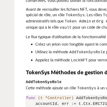
conservées. Vous pouvez utiliser la fonctionnal
Avant de verrouiller les fichiers NFT, vous deve
spécial de rôle, un rôle
. Les rôles
TokenSys
T
administratifs tels que
et
Token Admin
Org 
unique qui a le rôle
pour un code de chaî
vault
Le flux typique d'utilisation de la fonctionnalit
Créez un jeton non fongible ayant le com
Utilisez la méthode
p
AddTokenSysRole
Appelez la méthode
pour verrou
LockNFT
TokenSys Méthodes de gestion d
AddTokenSysRole
Cette méthode ajoute un rôle
à un u
TokenSys
func
(t *Controller)
 AddTokenSysR
    accountId, err := t.Ctx.ERC721