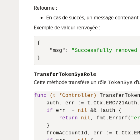
Retourne :
En cas de succès, un message contenant le
Exemple de valeur renvoyée :
{
"msg"
:
"Successfully removed
}
TransferTokenSysRole
Cette méthode transfère un rôle
d'u
TokenSys
func
(t *Controller)
 TransferToke
    auth, err := t.Ctx.ERC721Auth
if
 err != 
nil
 && !auth {

return
nil
, fmt.Errorf(
"e
    }

    fromAccountId, err := t.Ctx.ER