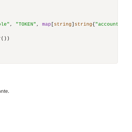
ole"
, 
"TOKEN"
, 
map
[
string
]
string
{
"accountId"
:
())

ante.