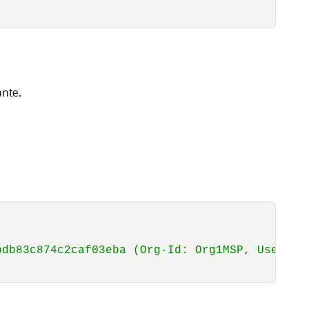
ante.
bdb83c874c2caf03eba (Org-Id: Org1MSP, User-Id