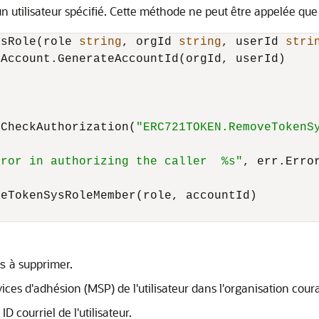
n utilisateur spécifié. Cette méthode ne peut être appelée qu
ysRole(role 
string
, orgId 
string
, userId 
stri
Account.GenerateAccountId(orgId, userId)

.CheckAuthorization(
"ERC721TOKEN.RemoveTokenS
rror in authorizing the caller  %s"
, err.Error
eTokenSysRoleMember(role, accountId)

à supprimer.
s
ices d'adhésion (MSP) de l'utilisateur dans l'organisation cour
D courriel de l'utilisateur.