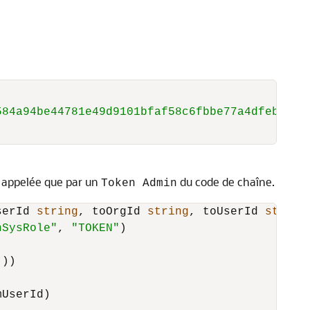
584a94be44781e49d9101bfaf58c6fbbe77a4dfebdb83
re appelée que par un
du code de chaîne.
Token Admin
serId 
string
, toOrgId 
string
, toUserId 
string
nSysRole"
, 
"TOKEN"
)

))

UserId)
