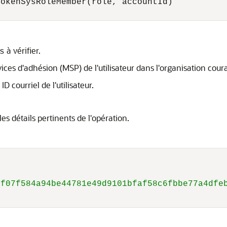
okenSysRoleMember(role, accountId)

à vérifier.
s
ices d'adhésion (MSP) de l'utilisateur dans l'organisation cour
D courriel de l'utilisateur.
s détails pertinents de l'opération.
bf07f584a94be44781e49d9101bfaf58c6fbbe77a4dfe