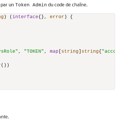
e par un
du code de chaîne.
Token Admin
ng
) (
interface
{}, 
error
) {

ysRole"
, 
"TOKEN"
, 
map
[
string
]
string
{
"accountI
())

ante.