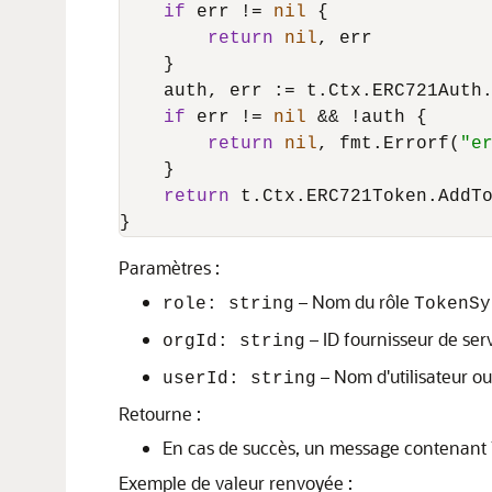
if
 err != 
nil
 {

return
nil
, err

    }

    auth, err := t.Ctx.ERC721Auth
if
 err != 
nil
 && !auth {

return
nil
, fmt.Errorf(
"e
    }

return
 t.Ctx.ERC721Token.AddTo
}
Paramètres :
– Nom du rôle
role: string
TokenSy
– ID fournisseur de serv
orgId: string
– Nom d'utilisateur ou I
userId: string
Retourne :
En cas de succès, un message contenant le
Exemple de valeur renvoyée :