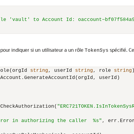
ole 'vault' to Account Id: oaccount~bf07f584a
ur indiquer si un utilisateur a un rôle
spécifié. C
TokenSys
Role(orgId 
string
, userId 
string
, role 
string
Account.GenerateAccountId(orgId, userId)

.CheckAuthorization(
"ERC721TOKEN.IsInTokenSys
rror in authorizing the caller  %s"
, err.Error