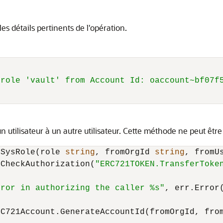
s détails pertinents de l'opération.
 role 'vault' from Account Id: oaccount~bf07f
n utilisateur à un autre utilisateur. Cette méthode ne peut êt
nSysRole(role 
string
, fromOrgId 
string
, fromU
.CheckAuthorization(
"ERC721TOKEN.TransferToke
rror in authorizing the caller %s"
, err.Error(
C721Account.GenerateAccountId(fromOrgId, from