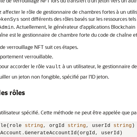
ité de verrouillage NFT lors du transfert d'un jeton vers un a
z affecter le rôle de gestionnaire de chambres fortes à un util
sont différents des rôles basés sur les ressources tels
okenSys
. Actuellement, le générateur d'applications Blockchain
Admin
ne est le gestionnaire de chambre forte du code de chaîne et p
é de verrouillage NFT suit ces étapes.
portement verrouillable.
our accorder le rôle
à un utilisateur, le gestionnaire d
vault
iller un jeton non fongible, spécifié par l'ID jeton.
es rôles
tilisateur spécifié. Cette méthode ne peut être appelée que p
ole(role 
string
, orgId 
string
, userId 
string
)
Account.GenerateAccountId(orgId, userId)
