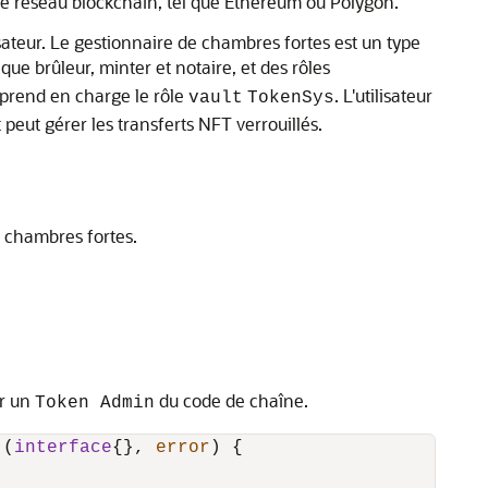
utre réseau blockchain, tel que Ethereum ou Polygon.
isateur. Le gestionnaire de chambres fortes est un type
 que brûleur, minter et notaire, et des rôles
 prend en charge le rôle
. L'utilisateur
vault
TokenSys
eut gérer les transferts NFT verrouillés.
e chambres fortes.
ar un
du code de chaîne.
Token Admin
 (
interface
{}, 
error
) {
