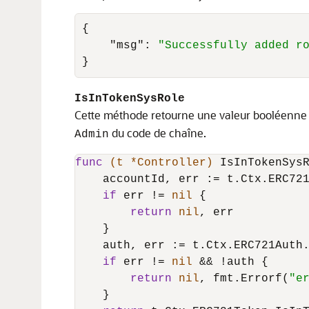
{
"msg"
:
"Successfully added r
}
IsInTokenSysRole
Cette méthode retourne une valeur booléenne po
du code de chaîne.
Admin
func
(t *Controller)
 IsInTokenSys
    accountId, err := t.Ctx.ERC721
if
 err != 
nil
 {

return
nil
, err

    }

    auth, err := t.Ctx.ERC721Auth
if
 err != 
nil
 && !auth {

return
nil
, fmt.Errorf(
"e
    }
