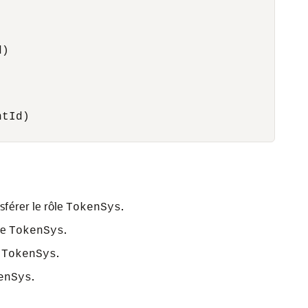


)



tId)

sférer le rôle
.
TokenSys
le
.
TokenSys
e
.
TokenSys
.
enSys