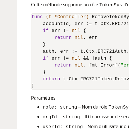
Cette méthode supprime un rôle
d'u
TokenSys
func
(t *Controller)
 RemoveTokenS
    accountId, err := t.Ctx.ERC721
if
 err != 
nil
 {

return
nil
, err

    }

    auth, err := t.Ctx.ERC721Auth
if
 err != 
nil
 && !auth {

return
nil
, fmt.Errorf(
"e
    }

return
 t.Ctx.ERC721Token.Remov
}
Paramètres :
– Nom du rôle
role: string
TokenSy
– ID fournisseur de serv
orgId: string
– Nom d'utilisateur ou I
userId: string