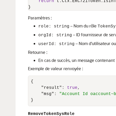
return
 t.Ctx.ERC721Token.IsInT
}
Paramètres :
– Nom du rôle
role: string
TokenSy
– ID fournisseur de serv
orgId: string
– Nom d'utilisateur ou I
userId: string
Retourne :
En cas de succès, un message contenant le
Exemple de valeur renvoyée :
{
"result"
:
true
,
"msg"
:
"Account Id oaccount~
}
RemoveTokenSysRole