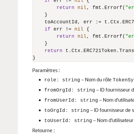
if
 err != 
nil
 {

return
nil
, fmt.Errorf(
"e
    }

    toAccountId, err := t.Ctx.ERC7
if
 err != 
nil
 {

return
nil
, fmt.Errorf(
"e
    }

return
 t.Ctx.ERC721Token.Trans
}
Paramètres :
– Nom du rôle
role: string
TokenSy
– ID fournisseur d
fromOrgId: string
– Nom d'utilisate
fromUserId: string
– ID fournisseur de s
toOrgId: string
– Nom d'utilisateur 
toUserId: string
Retourne :