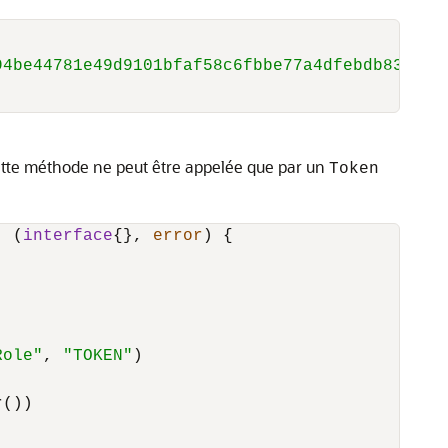
94be44781e49d9101bfaf58c6fbbe77a4dfebdb83c874
ette méthode ne peut être appelée que par un
Token
) (
interface
{}, 
error
) {

Role"
, 
"TOKEN"
)

())
