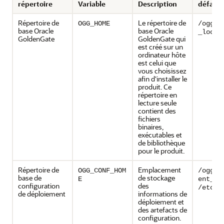
répertoire
Variable
Description
défaut
Répertoire de
Le répertoire de
OGG_HOME
/ogg_i
base Oracle
base Oracle
_locat
GoldenGate
GoldenGate qui
est créé sur un
ordinateur hôte
est celui que
vous choisissez
afin d'installer le
produit. Ce
répertoire en
lecture seule
contient des
fichiers
binaires,
exécutables et
de bibliothèque
pour le produit.
Répertoire de
Emplacement
OGG_CONF_HOM
/ogg_d
base de
de stockage
E
ent_lo
configuration
des
/etc/c
de déploiement
informations de
déploiement et
des artefacts de
configuration.