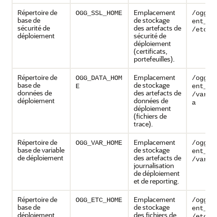
Répertoire de
Emplacement
OGG_SSL_HOME
/ogg_d
base de
de stockage
ent_lo
sécurité de
des artefacts de
/etc/s
déploiement
sécurité de
déploiement
(certificats,
portefeuilles).
Répertoire de
Emplacement
OGG_DATA_HOM
/ogg_d
base de
de stockage
E
ent_lo
données de
des artefacts de
/var/l
déploiement
données de
a
déploiement
(fichiers de
trace).
Répertoire de
Emplacement
OGG_VAR_HOME
/ogg_d
base de variable
de stockage
ent_lo
de déploiement
des artefacts de
/var
journalisation
de déploiement
et de reporting.
Répertoire de
Emplacement
OGG_ETC_HOME
/ogg_d
base de
de stockage
ent_lo
déploiement
des fichiers de
/etc