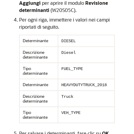
Aggiungi
per aprire il modulo
Revisione
determinanti
(W20S05C).
Per ogni riga, immettere i valori nei campi
riportati di seguito.
Determinante
DIESEL
Descrizione
Diesel
determinante
Tipo
FUEL_TYPE
determinante
Determinante
HEAVYDUTYTRUCK_2018
Descrizione
Truck
determinante
Tipo
VEH_TYPE
determinante
Per salvare i determinanti, fare clic su
OK
.