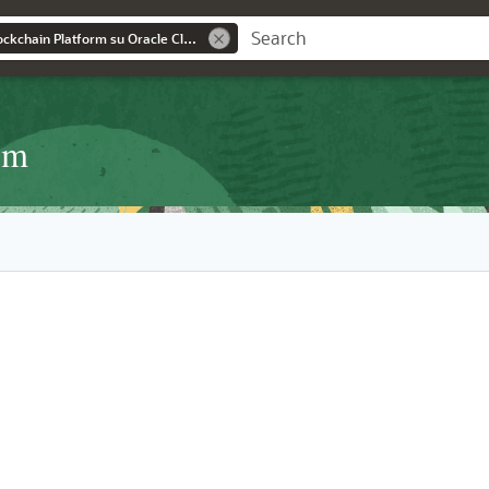
Utilizzo di Oracle Blockchain Platform su Oracle Cloud Infrastructure
rm