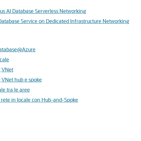
us AI Database Serverless Networking
Database Service on Dedicated Infrastructure Networking
I Database@Azure
ocale
g VNet
g VNet hub e spoke
le tra le aree
la rete in locale con Hub-and-Spoke