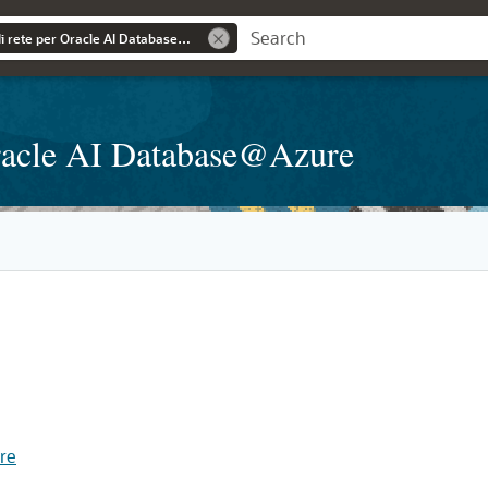
Scopri le topologie di rete per Oracle AI Database@Azure
 Oracle AI Database@Azure
re