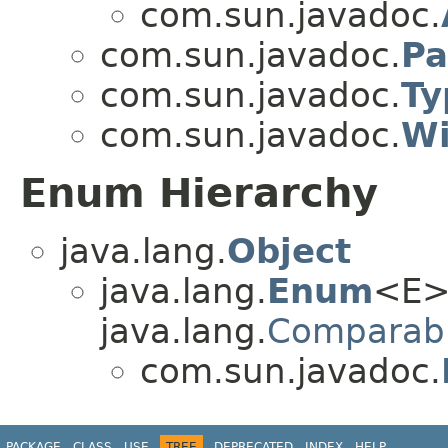
com.sun.javadoc.
com.sun.javadoc.
Pa
com.sun.javadoc.
Ty
com.sun.javadoc.
Wi
Enum Hierarchy
java.lang.
Object
java.lang.
Enum
<E>
java.lang.
Comparab
com.sun.javadoc.
PACKAGE
CLASS
USE
TREE
DEPRECATED
INDEX
HELP