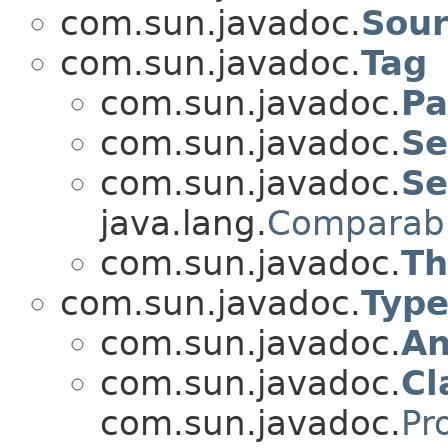
com.sun.javadoc.
Sour
com.sun.javadoc.
Tag
com.sun.javadoc.
Pa
com.sun.javadoc.
Se
com.sun.javadoc.
Se
java.lang.
Comparab
com.sun.javadoc.
Th
com.sun.javadoc.
Typ
com.sun.javadoc.
An
com.sun.javadoc.
Cl
com.sun.javadoc.
Pr